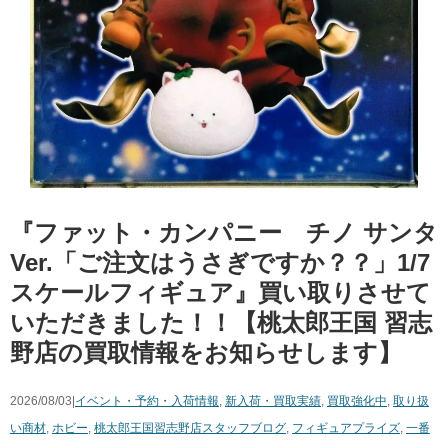
『ファット・カンパニー チノ サンタ
Ver.「ご注文はうさぎですか？？」1/7
スケールフィギュア』買い取りさせて
いただきました！！【桃太郎王国 習志
野店の買取情報をお知らせします】
2026/08/03|
イベント・予約・入荷情報
,
新入荷・買取実績
,
買取強化中
,
取り扱
い商材
,
ホビー
,
桃太郎王国習志野店スタッフブログ
,
フィギュア
プライズ
,
一番