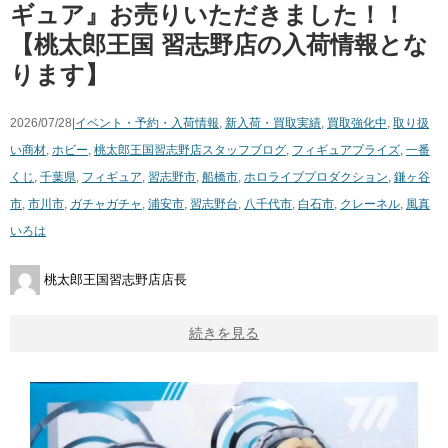
ギュア』お売りいただきました！！
【桃太郎王国 習志野店の入荷情報とな
ります】
2026/07/28|
イベント・予約・入荷情報
,
新入荷・買取実績
,
買取強化中
,
取り扱
い商材
,
ホビー
,
桃太郎王国習志野店スタッフブログ
,
フィギュア
プライズ
,
一番
くじ
,
千葉県
,
フィギュア
,
習志野市
,
船橋市
,
ホロライブプロダクション
,
鎌ヶ谷
市
,
市川市
,
ガチャガチャ
,
浦安市
,
習志野台
,
八千代市
,
白石市
,
クレーネル
,
風真
いろは
桃太郎王国習志野店店長
続きを見る