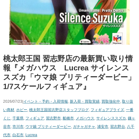
桃太郎王国 習志野店の最新買い取り情
報『メガハウス Lucrea サイレンス
スズカ「ウマ娘 プリティーダービー」
1/7スケールフィギュア』
2026/07/23|
イベント・予約・入荷情報
,
新入荷・買取実績
,
買取強化中
,
取り扱
い商材
,
ホビー
,
桃太郎王国習志野店スタッフブログ
,
フィギュア
プライズ
,
一番
くじ
,
千葉県
,
フィギュア
,
習志野市
,
船橋市
,
メガハウス
,
サイレンススズカ
,
鎌ヶ
谷市
,
市川市
,
ウマ娘 プリティーダービー
,
ガチャガチャ
,
浦安市
,
習志野台
,
八千
代市
,
白石市
,
Lucrea