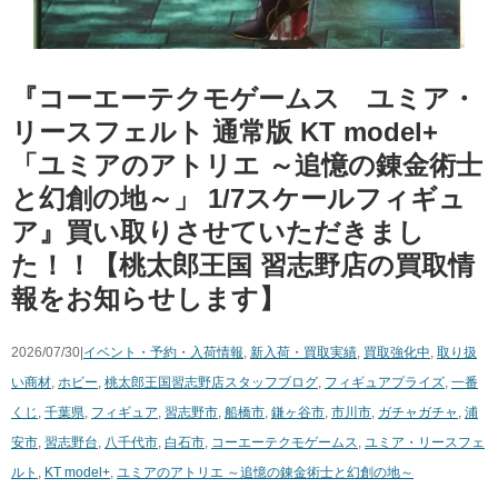
『コーエーテクモゲームス ユミア・
リースフェルト 通常版 KT model+
「ユミアのアトリエ ～追憶の錬金術士
と幻創の地～」 1/7スケールフィギュ
ア』買い取りさせていただきまし
た！！【桃太郎王国 習志野店の買取情
報をお知らせします】
2026/07/30|
イベント・予約・入荷情報
,
新入荷・買取実績
,
買取強化中
,
取り扱
い商材
,
ホビー
,
桃太郎王国習志野店スタッフブログ
,
フィギュア
プライズ
,
一番
くじ
,
千葉県
,
フィギュア
,
習志野市
,
船橋市
,
鎌ヶ谷市
,
市川市
,
ガチャガチャ
,
浦
安市
,
習志野台
,
八千代市
,
白石市
,
コーエーテクモゲームス
,
ユミア・リースフェ
ルト
,
KT model+
,
ユミアのアトリエ ～追憶の錬金術士と幻創の地～