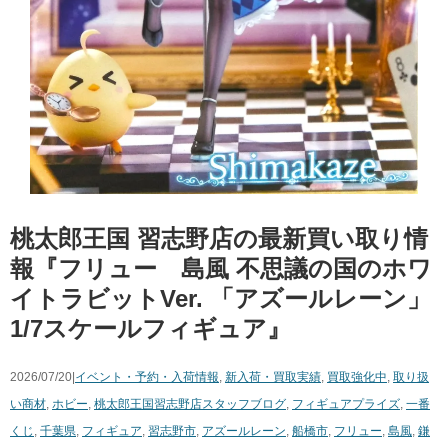
桃太郎王国 習志野店の最新買い取り情
報『フリュー 島風 ​不思議の国のホワ
イトラビットVer. ​「アズールレーン」 ​
1/7スケールフィギュア』
2026/07/20|
イベント・予約・入荷情報
,
新入荷・買取実績
,
買取強化中
,
取り扱
い商材
,
ホビー
,
桃太郎王国習志野店スタッフブログ
,
フィギュア
プライズ
,
一番
くじ
,
千葉県
,
フィギュア
,
習志野市
,
アズールレーン
,
船橋市
,
フリュー
,
島風
,
鎌