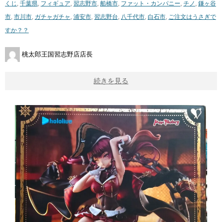
くじ
,
千葉県
,
フィギュア
,
習志野市
,
船橋市
,
ファット・カンパニー
,
チノ
,
鎌ヶ谷
市
,
市川市
,
ガチャガチャ
,
浦安市
,
習志野台
,
八千代市
,
白石市
,
ご注文はうさぎで
すか？？
桃太郎王国習志野店店長
続きを見る