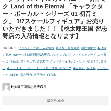
ク ​Land ​of ​the ​Eternal ​「キャラクタ
ー・ボーカル・シリーズ ​01 ​初音ミ
ク」 ​1/7スケールフィギュア』お売り
いただきました！！【桃太郎王国 習志
野店の入荷情報となります】
2026/07/21|
イベント・予約・入荷情報
,
新入荷・買取実績
,
買取強化中
,
取り扱
い商材
,
ホビー
,
桃太郎王国習志野店スタッフブログ
,
フィギュア
プライズ
,
一番
くじ
,
千葉県
,
フィギュア
,
習志野市
,
グッドスマイルカンパニー
,
初音ミク
,
船橋
市
,
キャラクター・ボーカル・シリーズ ​01 ​初音ミク
,
鎌ヶ谷市
,
市川市
,
ガチャガ
チャ
,
浦安市
,
習志野台
,
八千代市
,
白石市
桃太郎王国習志野店店長
続きを見る