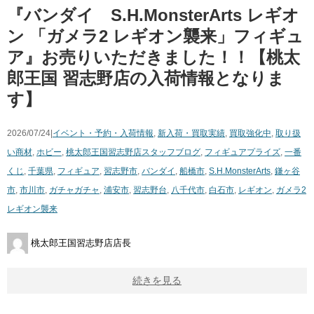
『バンダイ S.H.MonsterArts ​レギオ
ン ​「ガメラ2 ​レギオン襲来」フィギュ
ア』お売りいただきました！！【桃太
郎王国 習志野店の入荷情報となりま
す】
2026/07/24|
イベント・予約・入荷情報
,
新入荷・買取実績
,
買取強化中
,
取り扱
い商材
,
ホビー
,
桃太郎王国習志野店スタッフブログ
,
フィギュア
プライズ
,
一番
くじ
,
千葉県
,
フィギュア
,
習志野市
,
バンダイ
,
船橋市
,
S.H.MonsterArts
,
鎌ヶ谷
市
,
市川市
,
ガチャガチャ
,
浦安市
,
習志野台
,
八千代市
,
白石市
,
レギオン
,
ガメラ2
​レギオン襲来
桃太郎王国習志野店店長
続きを見る