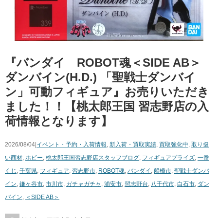
『バンダイ ROBOT魂＜SIDE ​AB＞ ​
ダンバイン(H.D.) ​「聖戦士ダンバイ
ン」可動フィギュア』お売りいただき
ました！！【桃太郎王国 習志野店の入
荷情報となります】
2026/08/04|
イベント・予約・入荷情報
,
新入荷・買取実績
,
買取強化中
,
取り扱
い商材
,
ホビー
,
桃太郎王国習志野店スタッフブログ
,
フィギュア
プライズ
,
一番
くじ
,
千葉県
,
フィギュア
,
習志野市
,
ROBOT魂
,
バンダイ
,
船橋市
,
聖戦士ダンバ
イン
,
鎌ヶ谷市
,
市川市
,
ガチャガチャ
,
浦安市
,
習志野台
,
八千代市
,
白石市
,
ダン
バイン
,
＜SIDE ​AB＞