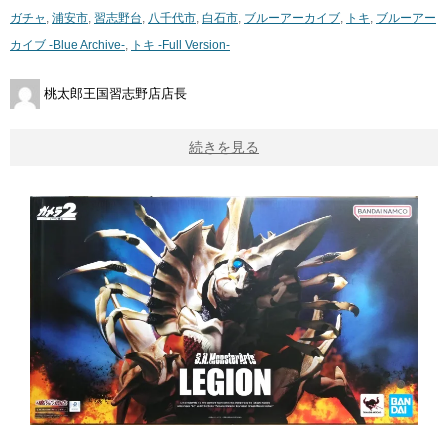
ガチャ
,
浦安市
,
習志野台
,
八千代市
,
白石市
,
ブルーアーカイブ
,
トキ
,
ブルーアー
カイブ ​-Blue ​Archive-
,
トキ ​-Full ​Version-
桃太郎王国習志野店店長
続きを見る