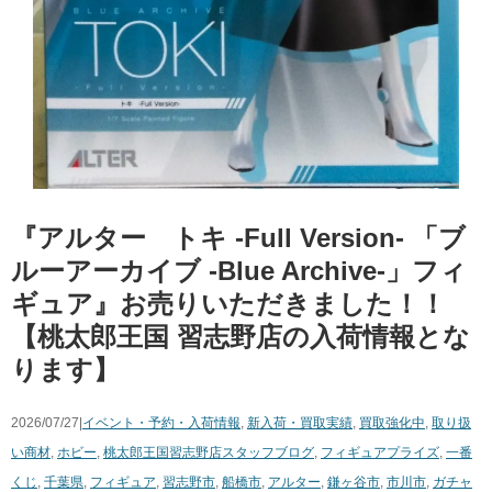
『アルター トキ ​-Full ​Version- ​「ブ
ルーアーカイブ ​-Blue ​Archive-」フィ
ギュア』お売りいただきました！！
【桃太郎王国 習志野店の入荷情報とな
ります】
2026/07/27|
イベント・予約・入荷情報
,
新入荷・買取実績
,
買取強化中
,
取り扱
い商材
,
ホビー
,
桃太郎王国習志野店スタッフブログ
,
フィギュア
プライズ
,
一番
くじ
,
千葉県
,
フィギュア
,
習志野市
,
船橋市
,
アルター
,
鎌ヶ谷市
,
市川市
,
ガチャ