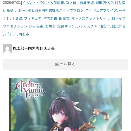
2026/07/31|
イベント・予約・入荷情報
,
新入荷・買取実績
,
買取強化中
,
取り扱
い商材
,
ホビー
,
桃太郎王国習志野店スタッフブログ
,
フィギュア
プライズ
,
一番
くじ
,
千葉県
,
フィギュア
,
習志野市
,
船橋市
,
マックスファクトリー
,
ホロライブ
プロダクション
,
鎌ヶ谷市
,
市川市
,
宝鐘マリン
,
ガチャガチャ
,
浦安市
,
習志野台
,
八千代市
,
白石市
桃太郎王国習志野店店長
続きを見る