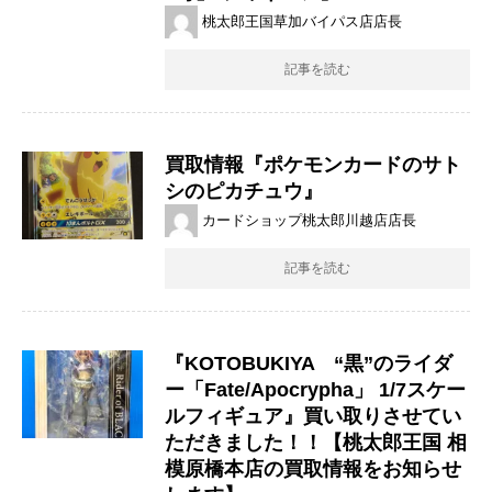
桃太郎王国草加バイパス店店長
記事を読む
買取情報『ポケモンカードのサト
シのピカチュウ』
カードショップ桃太郎川越店店長
記事を読む
『​KOTOBUKIYA “黒”のライダ
ー「Fate/Apocrypha」 1/7スケー
ルフィギュア』買い取りさせてい
ただきました！！【桃太郎王国 相
模原橋本店の買取情報をお知らせ