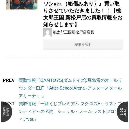
ワンver.（箱傷みあり）』買い取
りさせていただきました！！【桃
太郎王国 新松戸店の買取情報をお
知らせします】
桃太郎王国新松戸店店長
記事を読む
PREV
買取情報『DAMTOYS(ダムトイズ)/豆魚雷のオールラ
ウンダーELF ​「After-School ​Arena ​-アフタースクール ​
アリーナ-」』
NEXT
買取情報『一番くじプレミアム ​マクロスF～ラストフロ
MENU
MENU
MAIN
SIDE
ンティア～の ​A賞 シェリル・ノーム ​ラストフロンテ
ィアver.』