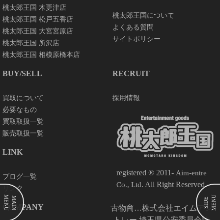
桃太郎王国 木更津店
桃太郎王国について
桃太郎王国 松戸五香店
よくある質問
桃太郎王国 大宮宮原店
サイトポリシー
桃太郎王国 所沢店
桃太郎王国 相模原橋本店
BUY/SELL
RECRUIT
買取について
採用情報
必要なもの
買取取扱一覧
販売取扱一覧
LINK
registered ® 2011-
Aim-entre
ブログ一覧
. All Right Reserved.
Co., Ltd
リンク
MENU
MENU
MAIN
SIDE
COMPANY
古物商…株式会社エイムアン
トレー 埼玉県公安委員会許