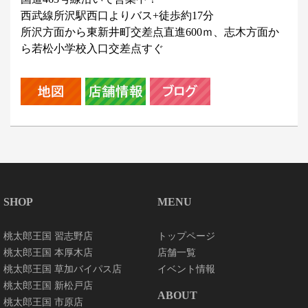
西武線所沢駅西口よりバス+徒歩約17分
所沢方面から東新井町交差点直進600ｍ、志木方面か
ら若松小学校入口交差点すぐ
SHOP
MENU
桃太郎王国 習志野店
トップページ
桃太郎王国 本厚木店
店舗一覧
桃太郎王国 草加バイパス店
イベント情報
桃太郎王国 新松戸店
ABOUT
桃太郎王国 市原店