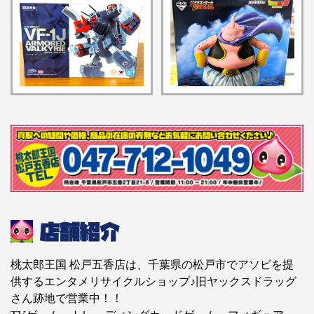
ー(一条輝機) ​「超時空要
​SUPER ​SAIYAN」【ラ
塞マクロス」可動フィギ
ストワン賞】魔人ブウ
ュア』
MASTERLISE フィギュ
ア』
桃太郎王国 松戸五香店は、千葉県の松戸市でアソビを提
供するエンタメリサイクルショップ♪旧ヤックスドラッグ
さん跡地で営業中！！