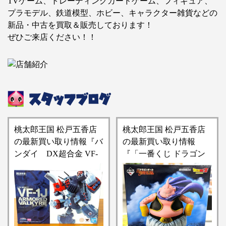
TVゲーム、トレーディングカードゲーム、フィギュア、
プラモデル、鉄道模型、ホビー、キャラクター雑貨などの
新品・中古を買取＆販売しております！
ぜひご来店ください！！
桃太郎王国 松戸五香店
桃太郎王国 松戸五香店
の最新買い取り情報『バ
の最新買い取り情報
ンダイ DX超合金 ​VF-
『「一番くじ ​ドラゴン
1J ​アーマードバルキリ
ボール ​BATTLE ​OF ​THE
ー(一条輝機) ​「超時空要
​SUPER ​SAIYAN」【ラ
塞マクロス」可動フィギ
ストワン賞】魔人ブウ
ュア』
MASTERLISE フィギュ
ア』