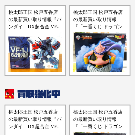
桃太郎王国 松戸五香店
桃太郎王国 松戸五香店
の最新買い取り情報『バ
の最新買い取り情報
ンダイ DX超合金 ​VF-
『「一番くじ ​ドラゴン
1J ​アーマードバルキリ
ボール ​BATTLE ​OF ​THE
ー(一条輝機) ​「超時空要
​SUPER ​SAIYAN」【ラ
塞マクロス」可動フィギ
ストワン賞】魔人ブウ
ュア』
MASTERLISE フィギュ
ア』
桃太郎王国 松戸五香店
桃太郎王国 松戸五香店
の最新買い取り情報『バ
の最新買い取り情報
ンダイ DX超合金 ​VF-
『「一番くじ ​ドラゴン
1J ​アーマードバルキリ
ボール ​BATTLE ​OF ​THE