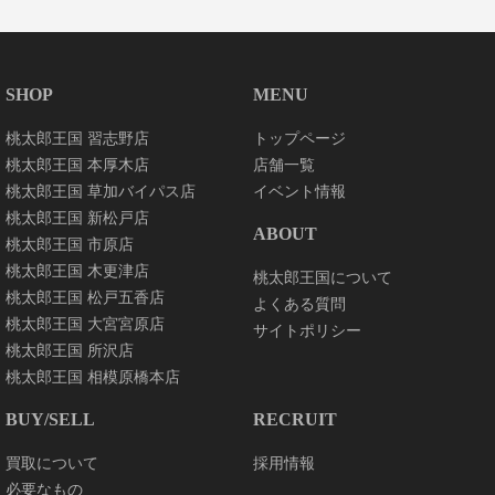
SHOP
MENU
桃太郎王国 習志野店
トップページ
桃太郎王国 本厚木店
店舗一覧
桃太郎王国 草加バイパス店
イベント情報
桃太郎王国 新松戸店
ABOUT
桃太郎王国 市原店
桃太郎王国 木更津店
桃太郎王国について
桃太郎王国 松戸五香店
よくある質問
桃太郎王国 大宮宮原店
サイトポリシー
桃太郎王国 所沢店
桃太郎王国 相模原橋本店
BUY/SELL
RECRUIT
買取について
採用情報
必要なもの