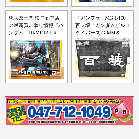
桃太郎王国 松戸五香店
『ガンプラ MG 1/100
の最新買い取り情報『バ
百式壊「ガンダムビルド
ンダイ HI-METAL ​R ​
ダイバーズ ​GIMM＆
VF-1Sストライクバルキ
BALL’s ​World ​
リー(ロイ・フォッカ
Challenge」』買い取りさ
ー・スペシャル) ​「超時
せていただきました！！
空要塞マクロス ​愛・お
【桃太郎王国 松戸五香
ぼえていますか」 ​魂ウ
店の買取情報をお知らせ
ェブ商店限定』
します】