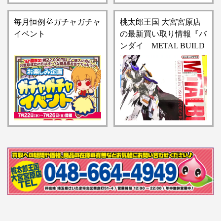
毎月恒例🌞ガチャガチャ
桃太郎王国 大宮宮原店
イベント
の最新買い取り情報『バ
ンダイ METAL BUILD
ガンダムバルバトス（第
4形態）＋ブーメランメ
イス「機動戦士ガンダム
鉄血のオルフェンズ」可
動フィギュア』