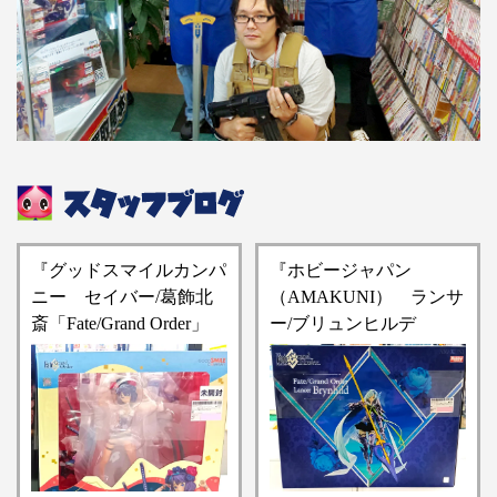
『グッドスマイルカンパ
『ホビージャパン
ニー セイバー/葛飾北
（AMAKUNI） ランサ
斎「Fate/Grand Order」
ー/ブリュンヒルデ
1/7スケールフィギュ
「Fate/Grand Order」1/7
ア』買い取りさせていた
スケールフィギュア』お
だきました！！【桃太郎
売りいただきました！！
王国 大宮宮原店の買取
【桃太郎王国 大宮宮原
情報をお知らせします】
店の入荷情報となりま
す】