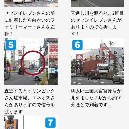
セブンイレブンさんの前
直進し川を渡ると、2軒目
に到着したら向かいのフ
のセブンイレブンさんが
ァミリーマートさんを左
ありますので右折しま
折！
す！
直進するとオリンピック
桃太郎王国大宮宮原店が
さん駐車場、エネオスさ
見えました！駅から約10
んがありますので信号を
分ほどで到着です！
渡ります