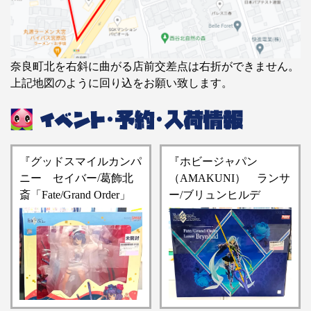
奈良町北を右斜に曲がる店前交差点は右折ができません。
上記地図のように回り込をお願い致します。
『グッドスマイルカンパ
『ホビージャパン
ニー セイバー/葛飾北
（AMAKUNI） ランサ
斎「Fate/Grand Order」
ー/ブリュンヒルデ
1/7スケールフィギュ
「Fate/Grand Order」1/7
ア』買い取りさせていた
スケールフィギュア』お
だきました！！【桃太郎
売りいただきました！！
王国 大宮宮原店の買取
【桃太郎王国 大宮宮原
情報をお知らせします】
店の入荷情報となりま
す】