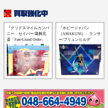
『グッドスマイルカンパ
『ホビージャパン
ニー セイバー/葛飾北
（AMAKUNI） ランサ
斎「Fate/Grand Order」
ー/ブリュンヒルデ
1/7スケールフィギュ
「Fate/Grand Order」1/7
ア』買い取りさせていた
スケールフィギュア』お
だきました！！【桃太郎
売りいただきました！！
王国 大宮宮原店の買取
【桃太郎王国 大宮宮原
情報をお知らせします】
店の入荷情報となりま
す】