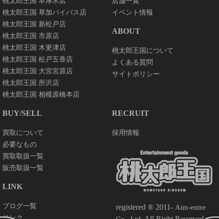
桃太郎王国 本厚木店
店舗一覧
桃太郎王国 草加バイパス店
イベント情報
桃太郎王国 新松戸店
ABOUT
桃太郎王国 市原店
桃太郎王国 木更津店
桃太郎王国について
桃太郎王国 松戸五香店
よくある質問
桃太郎王国 大宮宮原店
サイトポリシー
桃太郎王国 所沢店
桃太郎王国 相模原橋本店
BUY/SELL
RECRUIT
買取について
採用情報
必要なもの
買取取扱一覧
販売取扱一覧
LINK
ブログ一覧
registered ® 2011-
Aim-entre
リンク
. All Right Reserved.
Co., Ltd