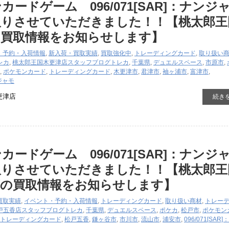
ードゲーム 096/071[SAR]：ナンジ
取りさせていただきました！！【桃太郎王
の買取情報をお知らせします】
・予約・入荷情報
,
新入荷・買取実績
,
買取強化中
,
トレーディングカード
,
取り扱い
レカ
,
桃太郎王国木更津店スタッフブログ
トレカ
,
千葉県
,
デュエルスペース
,
市原市
,
,
ポケモンカード
,
トレーディングカード
,
木更津市
,
君津市
,
袖ヶ浦市
,
富津市
,
ンジャモ
更津店
続き
ードゲーム 096/071[SAR]：ナンジ
取りさせていただきました！！【桃太郎王
店の買取情報をお知らせします】
買取実績
,
イベント・予約・入荷情報
,
トレーディングカード
,
取り扱い商材
,
トレー
戸五香店スタッフブログ
トレカ
,
千葉県
,
デュエルスペース
,
ポケカ
,
松戸市
,
ポケモン
トレーディングカード
,
松戸五香
,
鎌ヶ谷市
,
市川市
,
流山市
,
浦安市
,
096/071[SAR