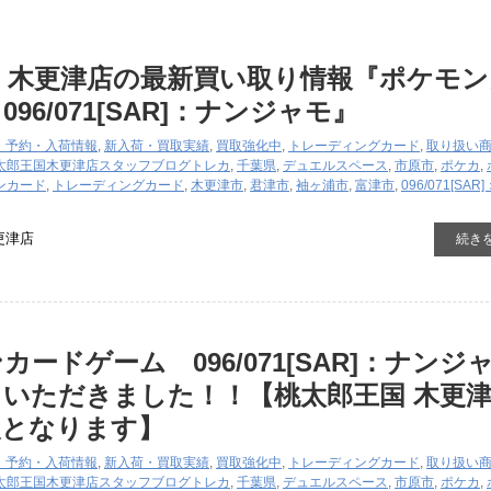
 木更津店の最新買い取り情報『ポケモン
96/071[SAR]：ナンジャモ』
・予約・入荷情報
,
新入荷・買取実績
,
買取強化中
,
トレーディングカード
,
取り扱い
太郎王国木更津店スタッフブログ
トレカ
,
千葉県
,
デュエルスペース
,
市原市
,
ポケカ
,
ンカード
,
トレーディングカード
,
木更津市
,
君津市
,
袖ヶ浦市
,
富津市
,
096/071[SA
更津店
続き
ードゲーム 096/071[SAR]：ナンジ
いただきました！！【桃太郎王国 木更
報となります】
・予約・入荷情報
,
新入荷・買取実績
,
買取強化中
,
トレーディングカード
,
取り扱い
太郎王国木更津店スタッフブログ
トレカ
,
千葉県
,
デュエルスペース
,
市原市
,
ポケカ
,