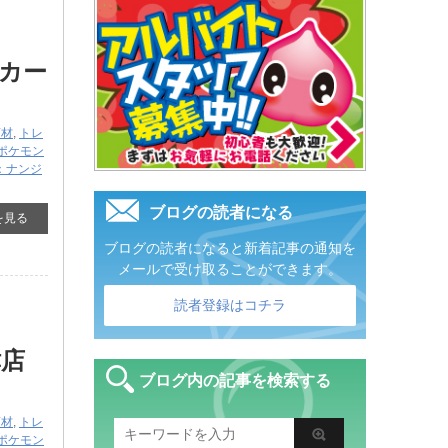
カー
商材
,
トレ
ポケモン
R]：ナンジ
ブログの読者になる
を見る
ブログの読者になると新着記事の通知を
メールで受け取ることができます。
読者登録はコチラ
ャ
津店
ブログ内の記事を検索する
商材
,
トレ
ポケモン