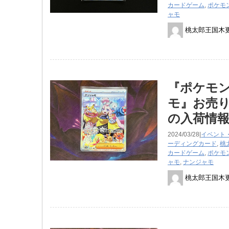
カードゲーム
,
ポケモ
ャモ
桃太郎王国木
『ポケモンカ
モ』お売り
の入荷情
2024/03/28|
イベント
ーディングカード
,
桃
カードゲーム
,
ポケモ
ャモ
,
ナンジャモ
桃太郎王国木