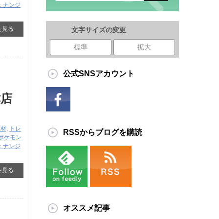
R]：ナンジ
を見る
文字サイズの変更
標準
拡大
公式SNSアカウント
ャ
津店
商材
,
トレ
RSSからブログを購読
ポケモン
R]：ナンジ
を見る
オススメ記事