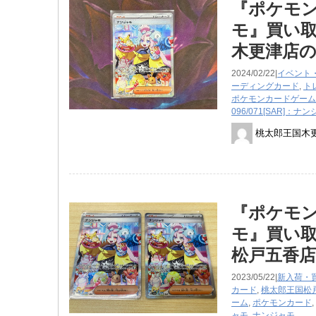
『ポケモンカ
モ』買い
木更津店
2024/02/22|
イベント
ーディングカード
,
ト
ポケモンカードゲーム
096/071[SAR]：ナ
桃太郎王国木
『ポケモンカ
モ』買い
松戸五香
2023/05/22|
新入荷・
カード
,
桃太郎王国松
ーム
,
ポケモンカード
,
ャモ
,
ナンジャモ