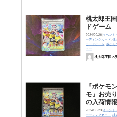
桃太郎王国
ドゲーム 0
2024/09/26|
イベント
ーディングカード
,
桃
カードゲーム
,
ポケモ
ャモ
桃太郎王国木
『ポケモンカ
モ』お売り
の入荷情
2024/08/23|
イベント
ーディングカード
,
桃