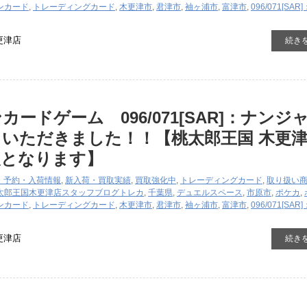
ンカード
,
トレーディングカード
,
木更津市
,
君津市
,
袖ヶ浦市
,
富津市
,
096/071[SA
更津店
続き
ードゲーム 096/071[SAR]：ナンジ
いただきました！！【桃太郎王国 木更
報となります】
・予約・入荷情報
,
新入荷・買取実績
,
買取強化中
,
トレーディングカード
,
取り扱い
太郎王国木更津店スタッフブログ
トレカ
,
千葉県
,
デュエルスペース
,
市原市
,
ポケカ
,
ンカード
,
トレーディングカード
,
木更津市
,
君津市
,
袖ヶ浦市
,
富津市
,
096/071[SA
更津店
続き