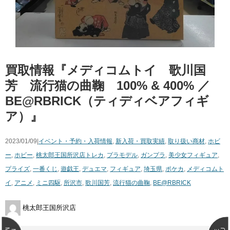
買取情報『メディコムトイ 歌川国
芳 流行猫の曲鞠 100% & 400% ／
BE@RBRICK（ティディベアフィギ
ア）』
2023/01/09|
イベント・予約・入荷情報
,
新入荷・買取実績
,
取り扱い商材
,
ホビ
ー
,
ホビー
,
桃太郎王国所沢店
トレカ
,
プラモデル
,
ガンプラ
,
美少女フィギュア
,
プライズ
,
一番くじ
,
遊戯王
,
デュエマ
,
フィギュア
,
埼玉県
,
ポケカ
,
メディコムト
イ
,
アニメ
,
ミニ四駆
,
所沢市
,
歌川国芳
,
流行猫の曲鞠
,
BE@RBRICK
桃太郎王国所沢店