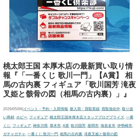
桃太郎王国 本厚木店の最新買い取り情
報『「一番くじ 歌川一門」【A賞】 相
馬の古内裏 フィギュア「歌川国芳 滝夜
叉姫と骸骨の図（相馬の古内裏）」』
2026/05/06|
イベント・予約・入荷情報
,
新入荷・買取実績
,
買取強化中
,
取り扱
い商材
,
ホビー
,
フィギュア
,
桃太郎王国本厚木店スタッフブログ
プライズ
,
一番
くじ
,
フィギュア
,
神奈川県
,
厚木市
,
A賞
,
歌川国芳
,
座間市
,
海老名市
,
伊勢崎市
,
ガチャガチャ
,
一番くじ 歌川一門
,
相馬の古内裏
,
滝夜叉姫と骸骨の図