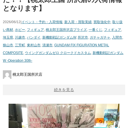
となります】
2026/06/12|
イベント・予約・入荷情報
,
新入荷・買取実績
,
買取強化中
,
取り扱
い商材
,
ホビー
,
フィギュア
,
桃太郎王国所沢店
プライズ
,
一番くじ
,
フィギュア
,
埼玉県
,
川越市
,
バンダイ
,
新機動戦記ガンダムW
,
所沢市
,
ガチャガチャ
,
入間市
,
狭山市
,
三芳町
,
東村山市
,
清瀬市
,
GUNDAM FIX FIGURATION METAL
COMPOSITE
,
ウイングガンダムゼロ クロークドカスタム
,
新機動戦記ガンダム
W ​-Operation ​30th-
桃太郎王国所沢店
続きを見る