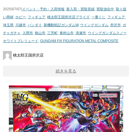
2025/07/07|
イベント・予約・入荷情報
,
新入荷・買取実績
,
買取強化中
,
取り扱
い商材
,
ホビー
,
フィギュア
,
桃太郎王国所沢店
プライズ
,
一番くじ
,
フィギュア
,
埼玉県
,
川越市
,
バンダイ
,
新機動戦記ガンダムW
,
ウイングガンダム
,
所沢市
,
ガ
チャガチャ
,
入間市
,
狭山市
,
三芳町
,
東村山市
,
清瀬市
,
ウイングガンダムスノー
ホワイトプレリュード
,
GUNDAM FIX FIGURATION METAL COMPOSITE
桃太郎王国所沢店
続きを見る