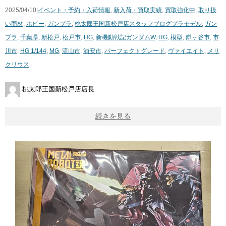
2025/04/10|
イベント・予約・入荷情報
,
新入荷・買取実績
,
買取強化中
,
取り扱
い商材
,
ホビー
,
ガンプラ
,
桃太郎王国新松戸店スタッフブログ
プラモデル
,
ガン
プラ
,
千葉県
,
新松戸
,
松戸市
,
HG
,
新機動戦記ガンダムW
,
RG
,
模型
,
鎌ヶ谷市
,
市
川市
,
HG 1/144
,
MG
,
流山市
,
浦安市
,
パーフェクトグレード
,
ヴァイエイト
,
メリ
クリウス
桃太郎王国新松戸店店長
続きを見る