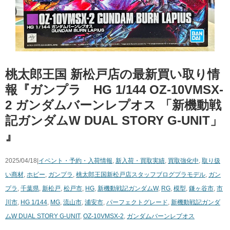
桃太郎王国 新松戸店の最新買い取り情
報『ガンプラ ​HG 1/144 ​OZ-10VMSX-
2 ​ガンダムバーンレプオス ​「新機動戦
記ガンダムW ​DUAL ​STORY ​G-UNIT」
』
2025/04/18|
イベント・予約・入荷情報
,
新入荷・買取実績
,
買取強化中
,
取り扱
い商材
,
ホビー
,
ガンプラ
,
桃太郎王国新松戸店スタッフブログ
プラモデル
,
ガン
プラ
,
千葉県
,
新松戸
,
松戸市
,
HG
,
新機動戦記ガンダムW
,
RG
,
模型
,
鎌ヶ谷市
,
市
川市
,
HG 1/144
,
MG
,
流山市
,
浦安市
,
パーフェクトグレード
,
新機動戦記ガンダ
ムW ​DUAL ​STORY ​G-UNIT
,
OZ-10VMSX-2
,
ガンダムバーンレプオス