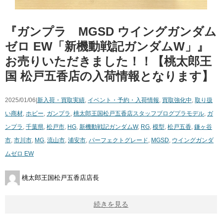
『ガンプラ MGSD ウイングガンダム
ゼロ EW「新機動戦記ガンダムW」』
お売りいただきました！！【桃太郎王
国 松戸五香店の入荷情報となります】
2025/01/06|
新入荷・買取実績
,
イベント・予約・入荷情報
,
買取強化中
,
取り扱
い商材
,
ホビー
,
ガンプラ
,
桃太郎王国松戸五香店スタッフブログ
プラモデル
,
ガ
ンプラ
,
千葉県
,
松戸市
,
HG
,
新機動戦記ガンダムW
,
RG
,
模型
,
松戸五香
,
鎌ヶ谷
市
,
市川市
,
MG
,
流山市
,
浦安市
,
パーフェクトグレード
,
MGSD
,
ウイングガンダ
ムゼロ EW
桃太郎王国松戸五香店店長
続きを見る