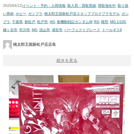
2025/04/12|
イベント・予約・入荷情報
,
新入荷・買取実績
,
買取強化中
,
取り扱
い商材
,
ホビー
,
ガンプラ
,
桃太郎王国新松戸店スタッフブログ
プラモデル
,
ガン
プラ
,
千葉県
,
新松戸
,
松戸市
,
HG
,
新機動戦記ガンダムW
,
RG
,
模型
,
MG 1/100
,
鎌ヶ谷市
,
市川市
,
MG
,
流山市
,
浦安市
,
パーフェクトグレード
,
トールギスII
桃太郎王国新松戸店店長
続きを見る