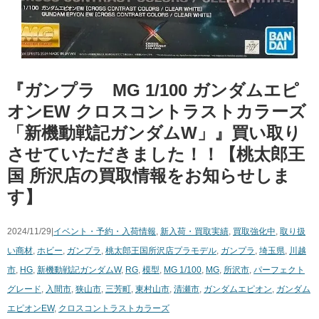
『ガンプラ MG 1/100 ガンダムエピ
オンEW クロスコントラストカラーズ
「新機動戦記ガンダムW」』買い取り
させていただきました！！【桃太郎王
国 所沢店の買取情報をお知らせしま
す】
2024/11/29|
イベント・予約・入荷情報
,
新入荷・買取実績
,
買取強化中
,
取り扱
い商材
,
ホビー
,
ガンプラ
,
桃太郎王国所沢店
プラモデル
,
ガンプラ
,
埼玉県
,
川越
市
,
HG
,
新機動戦記ガンダムW
,
RG
,
模型
,
MG 1/100
,
MG
,
所沢市
,
パーフェクト
グレード
,
入間市
,
狭山市
,
三芳町
,
東村山市
,
清瀬市
,
ガンダムエピオン
,
ガンダム
エピオンEW
,
クロスコントラストカラーズ