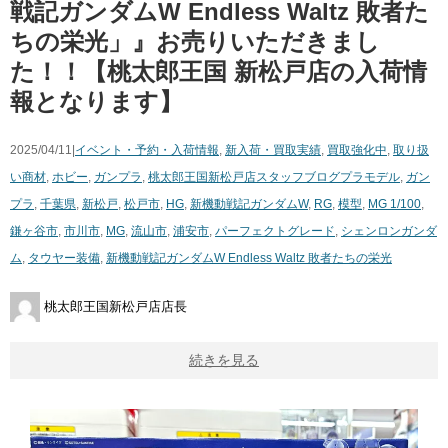
戦記ガンダムW Endless Waltz 敗者た
ちの栄光」』お売りいただきまし
た！！【桃太郎王国 新松戸店の入荷情
報となります】
2025/04/11|
イベント・予約・入荷情報
,
新入荷・買取実績
,
買取強化中
,
取り扱
い商材
,
ホビー
,
ガンプラ
,
桃太郎王国新松戸店スタッフブログ
プラモデル
,
ガン
プラ
,
千葉県
,
新松戸
,
松戸市
,
HG
,
新機動戦記ガンダムW
,
RG
,
模型
,
MG 1/100
,
鎌ヶ谷市
,
市川市
,
MG
,
流山市
,
浦安市
,
パーフェクトグレード
,
シェンロンガンダ
ム
,
タウヤー装備
,
新機動戦記ガンダムW Endless Waltz 敗者たちの栄光
桃太郎王国新松戸店店長
続きを見る