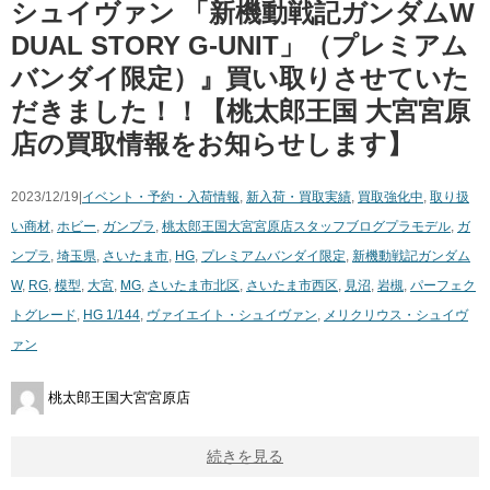
シュイヴァン ​「新機動戦記ガンダムW
​DUAL ​STORY ​G-UNIT」（​プレミアム
バンダイ限定）』買い取りさせていた
だきました！！【桃太郎王国 大宮宮原
店の買取情報をお知らせします】
2023/12/19|
イベント・予約・入荷情報
,
新入荷・買取実績
,
買取強化中
,
取り扱
い商材
,
ホビー
,
ガンプラ
,
桃太郎王国大宮宮原店スタッフブログ
プラモデル
,
ガ
ンプラ
,
埼玉県
,
さいたま市
,
HG
,
​プレミアムバンダイ限定
,
新機動戦記ガンダム
W
,
RG
,
模型
,
大宮
,
MG
,
さいたま市北区
,
さいたま市西区
,
見沼
,
岩槻
,
パーフェク
トグレード
,
HG ​1/144
,
ヴァイエイト・シュイヴァン
,
メリクリウス・シュイヴ
ァン
桃太郎王国大宮宮原店
続きを見る