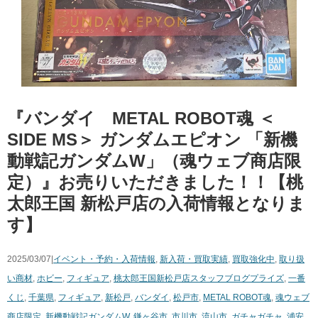
『バンダイ METAL ​ROBOT魂 ​＜
SIDE ​MS＞ ​ガンダムエピオン ​「新機
動戦記ガンダムW」（魂ウェブ商店限
定）』お売りいただきました！！【桃
太郎王国 新松戸店の入荷情報となりま
す】
2025/03/07|
イベント・予約・入荷情報
,
新入荷・買取実績
,
買取強化中
,
取り扱
い商材
,
ホビー
,
フィギュア
,
桃太郎王国新松戸店スタッフブログ
プライズ
,
一番
くじ
,
千葉県
,
フィギュア
,
新松戸
,
バンダイ
,
松戸市
,
METAL ​ROBOT魂
,
魂ウェブ
商店限定
,
新機動戦記ガンダムW
,
鎌ヶ谷市
,
市川市
,
流山市
,
ガチャガチャ
,
浦安