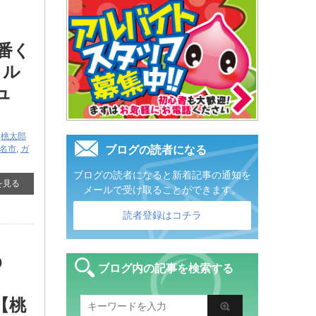
番く
・ル
ュ
,
桃太郎
名市
,
ガ
ブログの読者になる
ブログの読者になると新着記事の通知を
を見る
メールで受け取ることができます。
読者登録はコチラ
D
ブログ内の記事を検索する
【桃