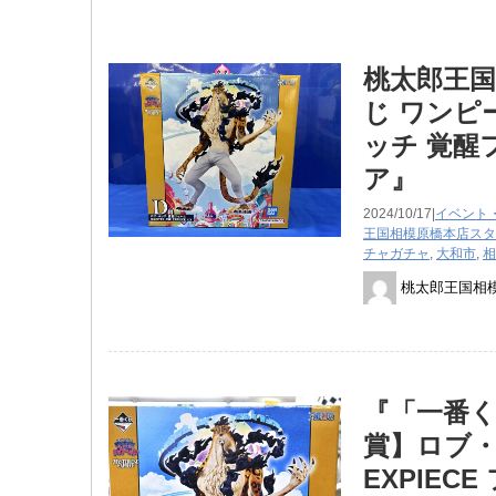
桃太郎王国
じ ワンピ
ッチ 覚醒フ
ア』
2024/10/17|
イベント
王国相模原橋本店スタ
チャガチャ
,
大和市
,
相
桃太郎王国相
『​「一番
賞】​ロブ・
EXPIE