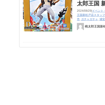
太郎王国 
2024/08/29|
イベント
王国新松戸店スタッフ
市
,
ガチャガチャ
,
浦安
桃太郎王国新