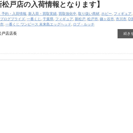
新松戸店の入荷情報となります】
・予約・入荷情報
,
新入荷・買取実績
,
買取強化中
,
取り扱い商材
,
ホビー
,
フィギュア
ブログ
プライズ
,
一番くじ
,
千葉県
,
フィギュア
,
新松戸
,
松戸市
,
鎌ヶ谷市
,
市川市
,
D
市
,
一番くじ ​ワンピース ​未来島エッグヘッド
,
ロブ・ルッチ
松戸店店長
続き