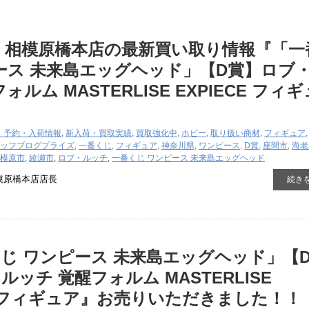
 相模原橋本店の最新買い取り情報『「一
ース 未来島エッグヘッド」【D賞】ロブ
ォルム MASTERLISE EXPIECE フィギ
・予約・入荷情報
,
新入荷・買取実績
,
買取強化中
,
ホビー
,
取り扱い商材
,
フィギュア
ッフブログ
プライズ
,
一番くじ
,
フィギュア
,
神奈川県
,
ワンピース
,
D賞
,
座間市
,
海老
模原市
,
綾瀬市
,
ロブ・ルッチ
,
一番くじ ワンピース 未来島エッグヘッド
模原橋本店店長
続き
くじ ​ワンピース ​未来島エッグヘッド」【
ルッチ 覚醒フォルム MASTERLISE
CE ​フィギュア』お売りいただきました！！