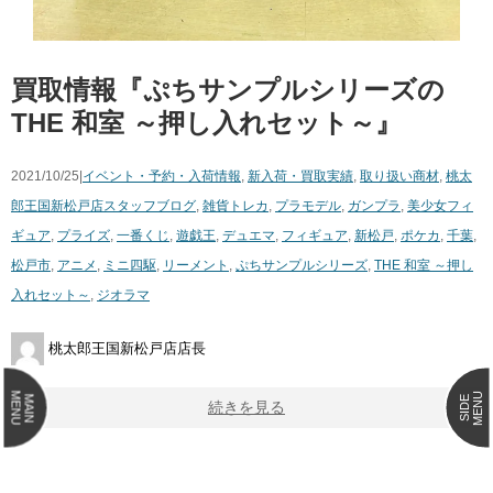
買取情報『ぷちサンプルシリーズの
THE ​和室 ​～押し入れセット～』
2021/10/25|
イベント・予約・入荷情報
,
新入荷・買取実績
,
取り扱い商材
,
桃太
郎王国新松戸店スタッフブログ
,
雑貨
トレカ
,
プラモデル
,
ガンプラ
,
美少女フィ
ギュア
,
プライズ
,
一番くじ
,
遊戯王
,
デュエマ
,
フィギュア
,
新松戸
,
ポケカ
,
千葉
,
松戸市
,
アニメ
,
ミニ四駆
,
リーメント
,
ぷちサンプルシリーズ
,
THE ​和室 ​～押し
入れセット～
,
ジオラマ
桃太郎王国新松戸店店長
MENU
MENU
MAIN
SIDE
続きを見る