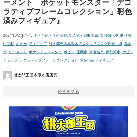
ーメント ポケットモンスター「デコ
ラティブフレームコレクション」彩色
済みフィギュア』
2024/10/24|
イベント・予約・入荷情報
,
新入荷・買取実績
,
買取強化中
,
取り扱
い商材
,
ホビー
,
フィギュア
,
桃太郎王国本厚木店スタッフブログ
神奈川県
,
厚木
市
,
リーメント
,
ポケットモンスター
,
ホビー
,
座間市
,
海老名市
,
伊勢崎市
,
ホビー
ショップ
,
デコラティブフレームコレクション
,
彩色済みフィギュア
桃太郎王国本厚木店店長
続きを見る