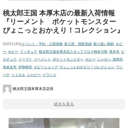
桃太郎王国 本厚木店の最新入荷情報
『リーメント ポケットモンスター
ぴょこっとおかえり！コレクション』
2023/11/03|
イベント・予約・入荷情報
,
新入荷・買取実績
,
取り扱い商材
,
ホビ
ー
,
ホビー
,
フィギュア
,
桃太郎王国本厚木店スタッフブログ
神奈川県
,
厚木市
,
ピ
カチュウ
,
イーブイ
,
リーメント
,
ポケットモンスター
,
ホビー
,
ニャオハ
,
座間市
,
海老名市
,
伊勢崎市
,
ホビーショップ
,
ぴょこっとおかえり！コレクション
,
ワン
パチ
,
ミミロル
,
ニャビー
,
イワンコ
桃太郎王国本厚木店店長
続きを見る