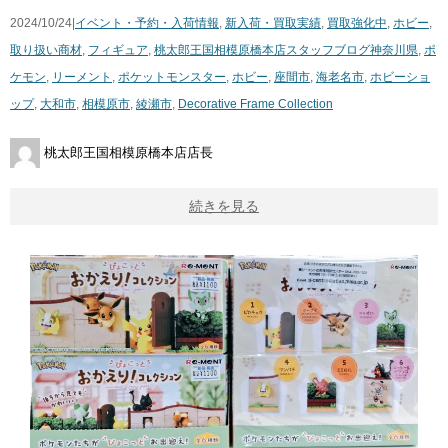
2024/10/24|
イベント・予約・入荷情報
,
新入荷・買取実績
,
買取強化中
,
ホビー
,
取り扱い商材
,
フィギュア
,
桃太郎王国相模原橋本店スタッフブログ
神奈川県
,
ポ
ケモン
,
リーメント
,
ポケットモンスター
,
ホビー
,
座間市
,
海老名市
,
ホビーショ
ップ
,
大和市
,
相模原市
,
綾瀬市
,
Decorative Frame Collection
桃太郎王国相模原橋本店店長
続きを見る