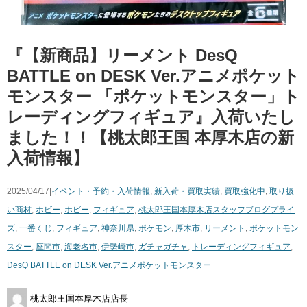
『【新商品】リーメント DesQ
BATTLE on DESK Ver.アニメポケット
モンスター 「ポケットモンスター」ト
レーディングフィギュア』入荷いたし
ました！！【桃太郎王国 本厚木店の新
入荷情報】
2025/04/17|
イベント・予約・入荷情報
,
新入荷・買取実績
,
買取強化中
,
取り扱
い商材
,
ホビー
,
ホビー
,
フィギュア
,
桃太郎王国本厚木店スタッフブログ
プライ
ズ
,
一番くじ
,
フィギュア
,
神奈川県
,
ポケモン
,
厚木市
,
リーメント
,
ポケットモン
スター
,
座間市
,
海老名市
,
伊勢崎市
,
ガチャガチャ
,
トレーディングフィギュア
,
DesQ BATTLE on DESK Ver.アニメポケットモンスター
桃太郎王国本厚木店店長