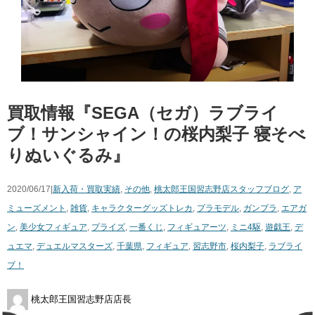
買取情報『SEGA（セガ）ラブライ
ブ！サンシャイン！の桜内梨子 ​寝そべ
りぬいぐるみ』
2020/06/17|
新入荷・買取実績
,
その他
,
桃太郎王国習志野店スタッフブログ
,
ア
ミューズメント
,
雑貨
,
キャラクターグッズ
トレカ
,
プラモデル
,
ガンプラ
,
エアガ
ン
,
美少女フィギュア
,
プライズ
,
一番くじ
,
フィギュアーツ
,
ミニ4駆
,
遊戯王
,
デ
ュエマ
,
デュエルマスターズ
,
千葉県
,
フィギュア
,
習志野市
,
桜内梨子
,
ラブライ
ブ！
桃太郎王国習志野店店長