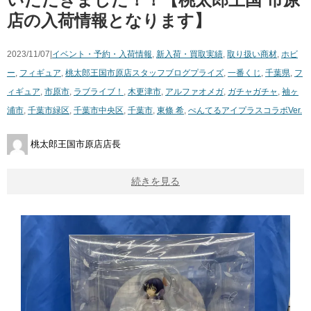
店の入荷情報となります】
2023/11/07|
イベント・予約・入荷情報
,
新入荷・買取実績
,
取り扱い商材
,
ホビ
ー
,
フィギュア
,
桃太郎王国市原店スタッフブログ
プライズ
,
一番くじ
,
千葉県
,
フ
ィギュア
,
市原市
,
ラブライブ！
,
木更津市
,
アルファオメガ
,
ガチャガチャ
,
袖ヶ
浦市
,
千葉市緑区
,
千葉市中央区
,
千葉市
,
東條 希
,
ぺんてるアイプラスコラボVer.
桃太郎王国市原店店長
続きを見る