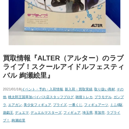
買取情報『ALTER（アルター）のラブ
ライブ！スクールアイドルフェスティ
バル ​絢瀬絵里』
2021/01/18|
イベント・予約・入荷情報
,
新入荷・買取実績
,
取り扱い商材
,
その
他
,
桃太郎王国草加バイパス店スタッフブログ
,
雑貨
トレカ
,
プラモデル
,
ガンプ
ラ
,
エアガン
,
美少女フィギュア
,
プライズ
,
一番くじ
,
フィギュアーツ
,
ミニ4駆
,
遊戯王
,
デュエマ
,
デュエルマスターズ
,
フィギュア
,
埼玉県
,
草加市
,
ラブライ
ブ！
,
絢瀬絵里