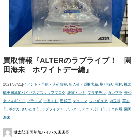
買取情報『ALTERのラブライブ！ 園
田海未 ホワイトデー編』
2021/07/21|
イベント・予約・入荷情報
,
新入荷・買取実績
,
取り扱い商材
,
桃太
郎王国草加バイパス店スタッフブログ
,
雑貨
トレカ
,
プラモデル
,
ガンプラ
,
美少
女フィギュア
,
プライズ
,
一番くじ
,
遊戯王
,
デュエマ
,
フィギュア
,
埼玉県
,
草加
市
,
ポケカ
,
さいたま市
,
ラブライブ！
,
アルター
,
アニメ
,
川口市
,
ミニ四駆
,
園田
海未
桃太郎王国草加バイパス店店長