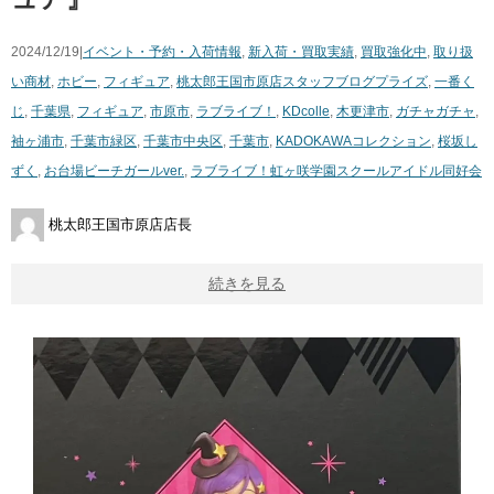
2024/12/19|
イベント・予約・入荷情報
,
新入荷・買取実績
,
買取強化中
,
取り扱
い商材
,
ホビー
,
フィギュア
,
桃太郎王国市原店スタッフブログ
プライズ
,
一番く
じ
,
千葉県
,
フィギュア
,
市原市
,
ラブライブ！
,
KDcolle
,
木更津市
,
ガチャガチャ
,
袖ヶ浦市
,
千葉市緑区
,
千葉市中央区
,
千葉市
,
KADOKAWAコレクション
,
桜坂し
ずく
,
お台場ビーチガールver.
,
ラブライブ！虹ヶ咲学園スクールアイドル同好会
桃太郎王国市原店店長
続きを見る