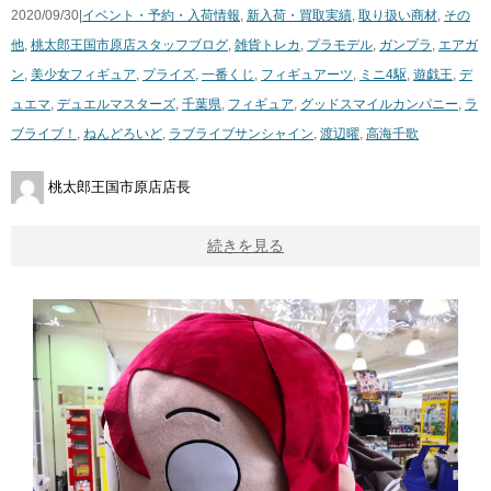
2020/09/30|
イベント・予約・入荷情報
,
新入荷・買取実績
,
取り扱い商材
,
その
他
,
桃太郎王国市原店スタッフブログ
,
雑貨
トレカ
,
プラモデル
,
ガンプラ
,
エアガ
ン
,
美少女フィギュア
,
プライズ
,
一番くじ
,
フィギュアーツ
,
ミニ4駆
,
遊戯王
,
デ
ュエマ
,
デュエルマスターズ
,
千葉県
,
フィギュア
,
グッドスマイルカンパニー
,
ラ
ブライブ！
,
ねんどろいど
,
ラブライブサンシャイン
,
​渡辺曜
,
高海千歌
桃太郎王国市原店店長
続きを見る