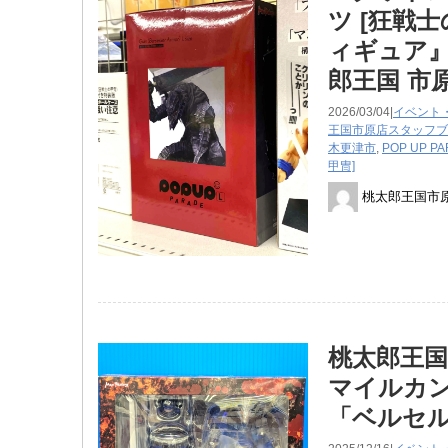
ツ [狂戦士
ィギュア
郎王国 市
2026/03/04|
イベント
王国市原店スタッフブ
木更津市
,
POP UP P
甲冑]
桃太郎王国市
桃太郎王国
マイルカンパ
「ベルセル