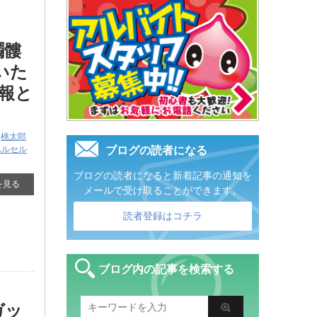
髑髏
いた
報と
,
桃太郎
ベルセル
ブログの読者になる
ブログの読者になると新着記事の通知を
を見る
メールで受け取ることができます。
読者登録はコチラ
ブログ内の記事を検索する
ガッ