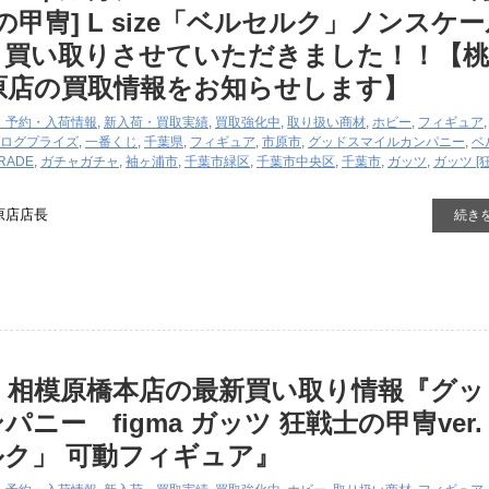
の甲冑] L size「ベルセルク」ノンスケ
』買い取りさせていただきました！！【桃
原店の買取情報をお知らせします】
・予約・入荷情報
,
新入荷・買取実績
,
買取強化中
,
取り扱い商材
,
ホビー
,
フィギュア
ログ
プライズ
,
一番くじ
,
千葉県
,
フィギュア
,
市原市
,
グッドスマイルカンパニー
,
ベ
ARADE
,
ガチャガチャ
,
袖ヶ浦市
,
千葉市緑区
,
千葉市中央区
,
千葉市
,
ガッツ
,
ガッツ [
原店店長
続き
 相模原橋本店の最新買い取り情報『グッ
ニー figma ガッツ 狂戦士の甲冑ver.
ク」 可動フィギュア』