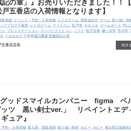
戦記の章」』お売りいただきました！！
松戸五香店の入荷情報となります】
買取実績
,
イベント・予約・入荷情報
,
レトロゲーム
,
買取強化中
,
ゲーム
,
取り扱い商
ッフブログ
千葉県
,
レトロゲーム
,
ファミコン
,
松戸市
,
ネオジオ
,
ゲームボーイ
,
PC
ーン
,
プレイステーション
,
スーパーファミコン
,
ソフト
,
松戸五香
,
鎌ヶ谷市
,
市川市
,
S2
,
ベルセルク 千年帝国の鷹篇 聖魔戦記の章
戸五香店店長
続き
グッドスマイルカンパニー figma ベ
ッツ 黒い剣士ver.」 リペイントエデ
ィギュア』
・予約・入荷情報
,
新入荷・買取実績
,
取り扱い商材
,
ホビー
,
ホビー
,
桃太郎王国新松