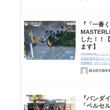
『「一番く
MASTE
した！！【
ます】
2025/09/23|
イベント
王国本厚木店スタッフ
伊勢崎市
,
ガチャガチ
桃太郎王国本
『バンダイ 
「ベルセ