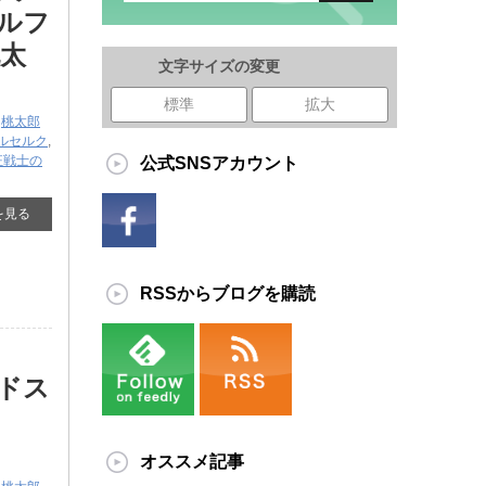
ールフ
太
文字サイズの変更
標準
拡大
,
桃太郎
ルセルク
,
狂戦士の
公式SNSアカウント
を見る
RSSからブログを購読
ドス
オススメ記事