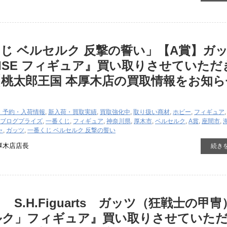
じ ベルセルク 反撃の誓い」【A賞】ガ
RLISE フィギュア』買い取りさせていただ
桃太郎王国 本厚木店の買取情報をお知ら
・予約・入荷情報
,
新入荷・買取実績
,
買取強化中
,
取り扱い商材
,
ホビー
,
フィギュア
ブログ
プライズ
,
一番くじ
,
フィギュア
,
神奈川県
,
厚木市
,
ベルセルク
,
A賞
,
座間市
,
ャ
,
ガッツ
,
一番くじ ベルセルク 反撃の誓い
厚木店店長
続き
S.H.Figuarts ガッツ（狂戦士の甲冑
ルク」フィギュア』買い取りさせていた