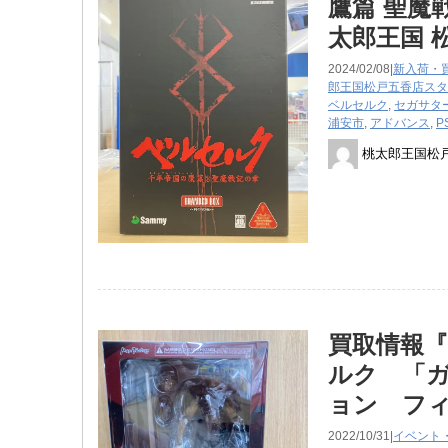
鷹篇 聖魔
太郎王国 
2024/02/08|
新入荷・
郎王国松戸五香店スタ
ベルセルク
,
セガサタ
浦安市
,
アドバンス
,
P
桃太郎王国松
買取情報『
ルク 「ガ
ョン フ
2022/10/31|
イベント