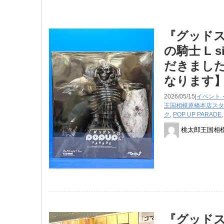
『グッドスマ
の騎士 L
だきました
なります
2026/05/15|
イベント
王国相模原橋本店スタ
ク
,
POP UP PARADE
桃太郎王国相
『グッドスマ