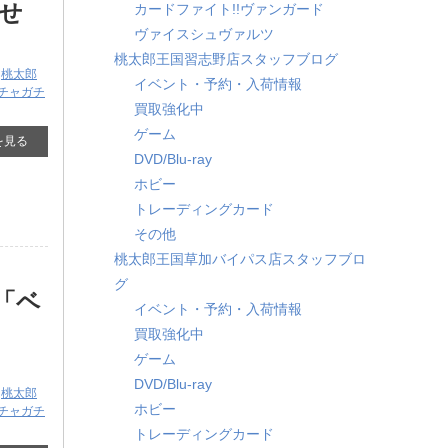
せ
カードファイト!!ヴァンガード
ヴァイスシュヴァルツ
桃太郎王国習志野店スタッフブログ
,
桃太郎
イベント・予約・入荷情報
チャガチ
買取強化中
ゲーム
を見る
DVD/Blu-ray
ホビー
トレーディングカード
その他
桃太郎王国草加バイパス店スタッフブロ
グ
）「ベ
イベント・予約・入荷情報
！
買取強化中
ゲーム
DVD/Blu-ray
,
桃太郎
ホビー
チャガチ
トレーディングカード