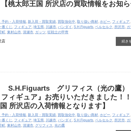
【桃太郎王国 所沢店の買取情報をお知ら
・予約・入荷情報
,
新入荷・買取実績
,
買取強化中
,
取り扱い商材
,
ホビー
,
フィギュア
一番くじ
,
フィギュア
,
埼玉県
,
川越市
,
バンダイ
,
S.H.Figuarts
,
ベルセルク
,
所沢市
,
ガ
芳町
,
東村山市
,
清瀬市
,
ガッツ
,
狂戦士の甲冑
沢店
続き
S.H.Figuarts グリフィス（光の鷹
」フィギュア』お売りいただきました！
国 所沢店の入荷情報となります】
・予約・入荷情報
,
新入荷・買取実績
,
買取強化中
,
取り扱い商材
,
ホビー
,
フィギュア
一番くじ
,
フィギュア
,
埼玉県
,
川越市
,
バンダイ
,
S.H.Figuarts
,
ベルセルク
,
所沢市
,
ガ
芳町
,
東村山市
,
清瀬市
,
グリフィス
,
光の鷹