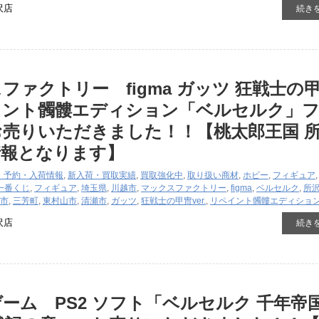
沢店
続き
ファクトリー figma ガッツ 狂戦士の
リペイント髑髏エディション「ベルセルク」
売りいただきました！！【桃太郎王国 
情報となります】
・予約・入荷情報
,
新入荷・買取実績
,
買取強化中
,
取り扱い商材
,
ホビー
,
フィギュア
一番くじ
,
フィギュア
,
埼玉県
,
川越市
,
マックスファクトリー
,
figma
,
ベルセルク
,
所
市
,
三芳町
,
東村山市
,
清瀬市
,
ガッツ
,
狂戦士の甲冑ver.
,
リペイント髑髏エディショ
沢店
続き
ーム PS2 ソフト「ベルセルク 千年帝