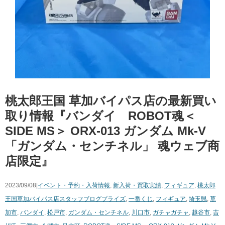
桃太郎王国 草加バイパス店の最新買い
取り情報『バンダイ ROBOT魂＜
SIDE ​MS＞ ​ORX-013 ​ガンダム ​Mk-V ​
「ガンダム・センチネル」 ​魂ウェブ商
店限定』
2023/09/08|
イベント・予約・入荷情報
,
新入荷・買取実績
,
フィギュア
,
桃太郎
王国草加バイパス店スタッフブログ
プライズ
,
一番くじ
,
フィギュア
,
埼玉県
,
草
加市
,
バンダイ
,
松戸市
,
ガンダム・センチネル
,
川口市
,
ガチャガチャ
,
越谷市
,
吉