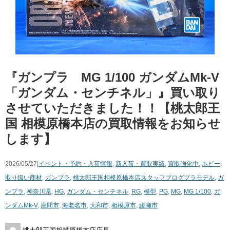
『ガンプラ MG ​1/100 ​ガンダムMk-V
「ガンダム・センチネル」』買い取り
させていただきました！！【桃太郎王
国 相模原橋本店の買取情報をお知らせ
します】
2026/05/27|
イベント・予約・入荷情報
,
新入荷・買取実績
,
買取強化中
,
ホビー
,
取り扱い商材
,
ガンプラ
,
桃太郎王国相模原橋本店スタッフブログ
プラモデル
,
ガ
ンプラ
,
神奈川県
,
HG
,
ガンダム・センチネル
,
RG
,
模型
,
PG
,
MG
,
MG ​1/100
,
ガ
ンダムMk-V
,
座間市
,
海老名市
,
大和市
,
相模原市
,
綾瀬市