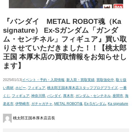
『バンダイ METAL ROBOT魂（Ka
signature）
Ex-Sガンダム「ガンダ
ム・センチネル」フィギュア』買い取
りさせていただきました！！【桃太郎
王国 本厚木店の買取情報をお知らせし
ます】
2025/01/13|
イベント・予約・入荷情報
,
新入荷・買取実績
,
買取強化中
,
取り扱
い商材
,
ホビー
,
フィギュア
,
桃太郎王国本厚木店スタッフブログ
プライズ
,
一番
くじ
,
フィギュア
,
神奈川県
,
バンダイ
,
厚木市
,
ガンダム・センチネル
,
座間市
,
海
老名市
,
伊勢崎市
,
ガチャガチャ
,
METAL ROBOT魂
,
Ex-Sガンダム
,
Ka signature
桃太郎王国本厚木店店長