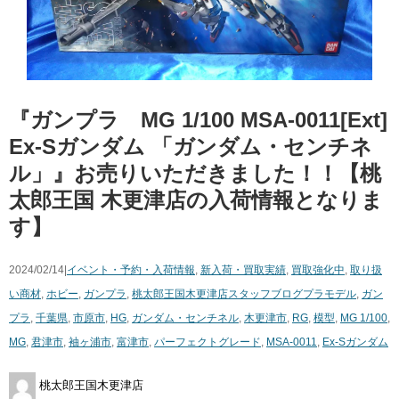
『ガンプラ MG 1/100 MSA-0011[Ext]
Ex-Sガンダム 「ガンダム・センチネ
ル」』お売りいただきました！！【桃
太郎王国 木更津店の入荷情報となりま
す】
2024/02/14|
イベント・予約・入荷情報
,
新入荷・買取実績
,
買取強化中
,
取り扱
い商材
,
ホビー
,
ガンプラ
,
桃太郎王国木更津店スタッフブログ
プラモデル
,
ガン
プラ
,
千葉県
,
市原市
,
HG
,
ガンダム・センチネル
,
木更津市
,
RG
,
模型
,
MG 1/100
,
MG
,
君津市
,
袖ヶ浦市
,
富津市
,
パーフェクトグレード
,
MSA-0011
,
Ex-Sガンダム
桃太郎王国木更津店