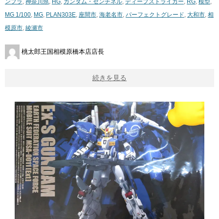
ンプラ
,
神奈川県
,
HG
,
ガンダム・センチネル
,
ディープストライカー
,
RG
,
模型
,
MG 1/100
,
MG
,
PLAN303E
,
座間市
,
海老名市
,
パーフェクトグレード
,
大和市
,
相
模原市
,
綾瀬市
桃太郎王国相模原橋本店店長
続きを見る