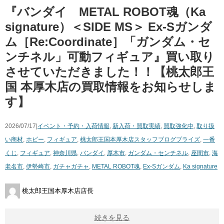
『バンダイ METAL ROBOT魂（Ka
signature）＜SIDE MS＞ Ex-Sガンダ
ム［Re:Coordinate］「ガンダム・セ
ンチネル」可動フィギュア』買い取り
させていただきました！！【桃太郎王
国 本厚木店の買取情報をお知らせしま
す】
2026/07/17|
イベント・予約・入荷情報
,
新入荷・買取実績
,
買取強化中
,
取り扱
い商材
,
ホビー
,
フィギュア
,
桃太郎王国本厚木店スタッフブログ
プライズ
,
一番
くじ
,
フィギュア
,
神奈川県
,
バンダイ
,
厚木市
,
ガンダム・センチネル
,
座間市
,
海
老名市
,
伊勢崎市
,
ガチャガチャ
,
METAL ROBOT魂
,
Ex-Sガンダム
,
Ka signature
桃太郎王国本厚木店店長
続きを見る