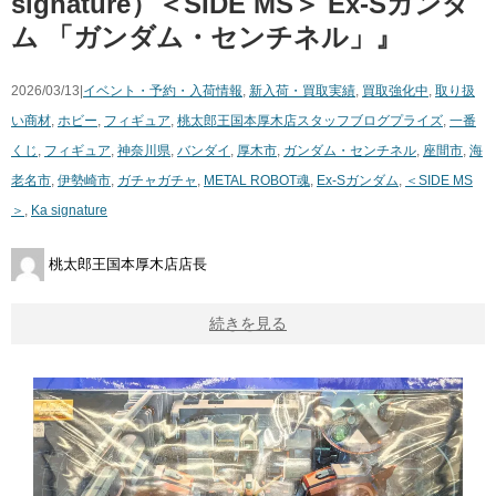
signature）＜SIDE MS＞ Ex-Sガンダ
ム 「ガンダム・センチネル」』
2026/03/13|
イベント・予約・入荷情報
,
新入荷・買取実績
,
買取強化中
,
取り扱
い商材
,
ホビー
,
フィギュア
,
桃太郎王国本厚木店スタッフブログ
プライズ
,
一番
くじ
,
フィギュア
,
神奈川県
,
バンダイ
,
厚木市
,
ガンダム・センチネル
,
座間市
,
海
老名市
,
伊勢崎市
,
ガチャガチャ
,
METAL ROBOT魂
,
Ex-Sガンダム
,
＜SIDE MS
＞
,
Ka signature
桃太郎王国本厚木店店長
続きを見る