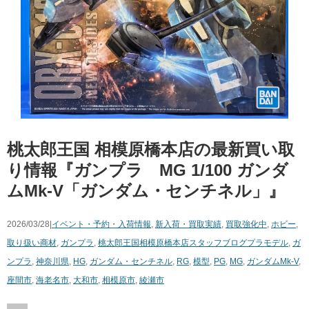
桃太郎王国 相模原橋本店の最新買い取
り情報『ガンプラ MG ​1/100 ​ガンダ
ムMk-V「ガンダム・センチネル」』
2026/03/28|
イベント・予約・入荷情報
,
新入荷・買取実績
,
買取強化中
,
ホビー
,
取り扱い商材
,
ガンプラ
,
桃太郎王国相模原橋本店スタッフブログ
プラモデル
,
ガ
ンプラ
,
神奈川県
,
HG
,
ガンダム・センチネル
,
RG
,
模型
,
PG
,
MG
,
ガンダムMk-V
,
座間市
,
海老名市
,
大和市
,
相模原市
,
綾瀬市