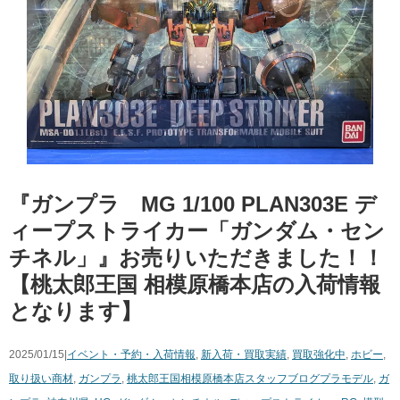
『ガンプラ MG 1/100 PLAN303E デ
ィープストライカー「ガンダム・セン
チネル」』お売りいただきました！！
【桃太郎王国 相模原橋本店の入荷情報
となります】
2025/01/15|
イベント・予約・入荷情報
,
新入荷・買取実績
,
買取強化中
,
ホビー
,
取り扱い商材
,
ガンプラ
,
桃太郎王国相模原橋本店スタッフブログ
プラモデル
,
ガ