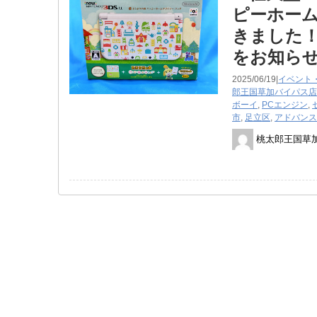
ピーホーム
きました！
をお知ら
2025/06/19|
イベント
郎王国草加バイパス店
ボーイ
,
PCエンジン
,
市
,
足立区
,
アドバンス
桃太郎王国草