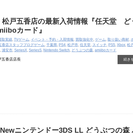
 松戸五香店の最新入荷情報『任天堂 ど
iiboカード』
買取実績
,
TVゲーム
,
イベント・予約・入荷情報
,
買取強化中
,
ゲーム
,
取り扱い商材
,
五香店スタッフブログ
ゲーム
,
千葉県
,
PS4
,
松戸市
,
任天堂
,
スイッチ
,
PS5
,
Xbox
,
松
,
浦安市
,
SeriesX
,
SeriesS
,
Nintendo Switch
,
どうぶつの森
,
amiiboカード
戸五香店店長
続き
ewニンテンドー3DS ​LL ​どうぶつの森 