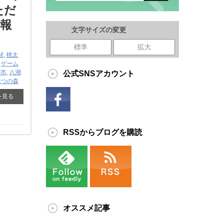
ただ
情報
文字サイズの変更
標準
拡大
材
,
桃太
,
ゲーム
郷市
,
八潮
公式SNSアカウント
ぶつの森
を見る
RSSからブログを購読
オススメ記事