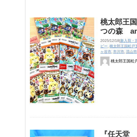
桃太郎王国
つの森 am
2025/12/18|
新入荷・
ビー
,
桃太郎王国松戸
ヶ谷市
,
市川市
,
流山市
桃太郎王国松
『任天堂 N