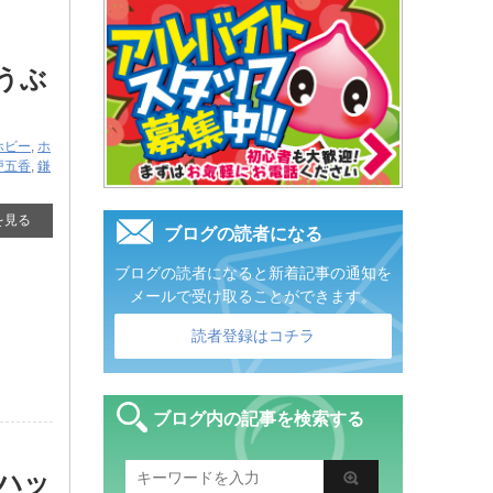
うぶ
ホビー
,
ホ
戸五香
,
鎌
を見る
ブログの読者になる
ブログの読者になると新着記事の通知を
メールで受け取ることができます。
読者登録はコチラ
ブログ内の記事を検索する
​ハッ