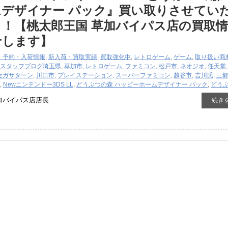
デザイナー ​パック』買い取りさせてい
！【桃太郎王国 草加バイパス店の買取
せします】
・予約・入荷情報
,
新入荷・買取実績
,
買取強化中
,
レトロゲーム
,
ゲーム
,
取り扱い商
スタッフブログ
埼玉県
,
草加市
,
レトロゲーム
,
ファミコン
,
松戸市
,
ネオジオ
,
任天堂
セガサターン
,
川口市
,
プレイステーション
,
スーパーファミコン
,
越谷市
,
吉川氏
,
三
,
Newニンテンドー3DS ​LL
,
どうぶつの森 ​ハッピーホームデザイナー ​パック
,
どう
加バイパス店店長
続き