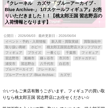
『クレーネル カズサ ​「ブルーアーカイブ ​-
Blue ​Archive-」 ​1/7スケールフィギュア』お売
りいただきました！！【桃太郎王国 習志野店の
入荷情報となります】
公開日：
2026/06/03
: 最終更新日：2026/06/04
イベント・予約・入荷情報
新入荷・買取実績
買取強化中
取り扱い商材
ホビー
桃太郎王国習志野店スタッフブログ
フィギュア
プライズ
一番くじ
千葉県
フィギュア
習志野市
船橋市
鎌ヶ谷市
市川市
ガチャガチャ
浦安市
習志野台
八千代市
白石市
ブルーアーカイブ
クレーネル
ブルーアーカイブ ​-Blue ​Archive-
カズサ
☆いつもご来店有難うございます。フィギュアの買い取
りなら桃太郎王国 習志野店にお任せください☆