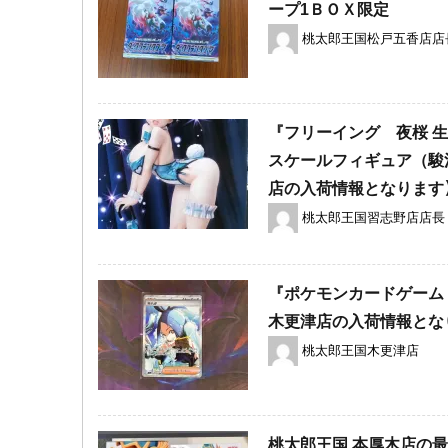
ープ1ＢＯＸ限定
桃太郎王国松戸五香店店
『フリーイング 夜桜 ​生足バニー
スケールフィギュア（​
店の入荷情報となります
桃太郎王国習志野店店長
『ポケモンカードゲーム 
木更津店の入荷情報とな
桃太郎王国木更津店
桃太郎王国 本厚木店の最新