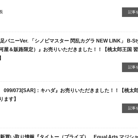
長
記事
Ver. ​「シノビマスター ​閃乱カグラ ​NEW ​LINK」 ​B-Style
駿河屋＆販路限定）』お売りいただきました！！【桃太郎王国 
】
記事
099/073[SAR]：キハダ』お売りいただきました！！【桃太
ります】
記事
買い取り情報『タイトー（プライズ） Equal Arts マジシ