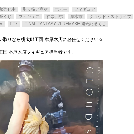
取強化中
取り扱い商材
ホビー
フィギュア
番くじ
フィギュア
神奈川県
厚木市
クラウド・ストライフ
ャ
FF7
FINAL FANTASY Ⅶ REMAKE 発売記念くじ
い取りなら桃太郎王国 本厚木店にお任せください☆
王国 本厚木店フィギュア担当者です。