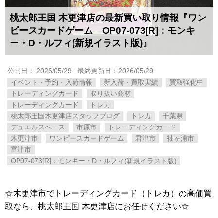
桃太郎王国 木更津店の最新買い取り情報『ワン
ピースカードゲーム OP07-073[R]：モンキ
ー・D・ルフィ(新規イラスト版)』
公開日：
2026/05/29
: 最終更新日：2026/05/29
イベント・予約・入荷情報
新入荷・買取実績
買取強化中
トレーディングカード
取り扱い商材
トレーディングカード
トレカ
桃太郎王国木更津店スタッフブログ
トレカ
千葉県
デュエルスペース
市原市
トレーディングカード
木更津市
ワンピースカードゲーム
君津市
袖ヶ浦市
富津市
OP07-073[R]：モンキー・D・ルフィ(新規イラスト版)
☆木更津市でトレーディングカード（トレカ）の高価買
取なら、桃太郎王国 木更津店にお任せください☆