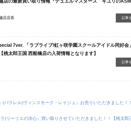
越店の最新買い取り情報『デュエルマスターズ キユリのAS
越店店長
記事
ecial ​7ver. ​「ラブライブ!虹ヶ咲学園スクールアイドル同好
【桃太郎王国 西船橋店の入荷情報となります】
記事
SR]：(パラレル)ヴィンスモーク・レイジュ』お売りいただきました！
]：(キラ)リーリエの決心』買い取りさせていただきました！！【桃太郎