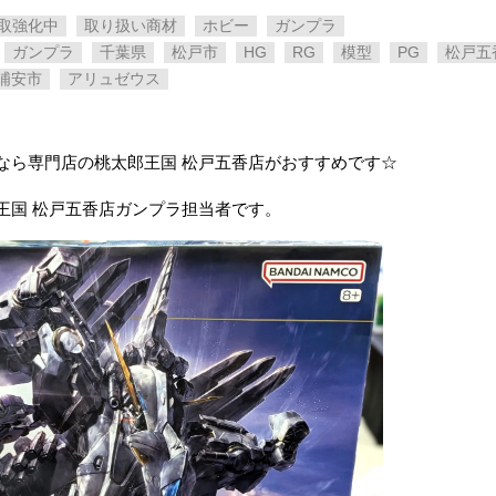
取強化中
取り扱い商材
ホビー
ガンプラ
ガンプラ
千葉県
松戸市
HG
RG
模型
PG
松戸五
浦安市
アリュゼウス
なら専門店の桃太郎王国 松戸五香店がおすすめです☆
王国 松戸五香店ガンプラ担当者です。