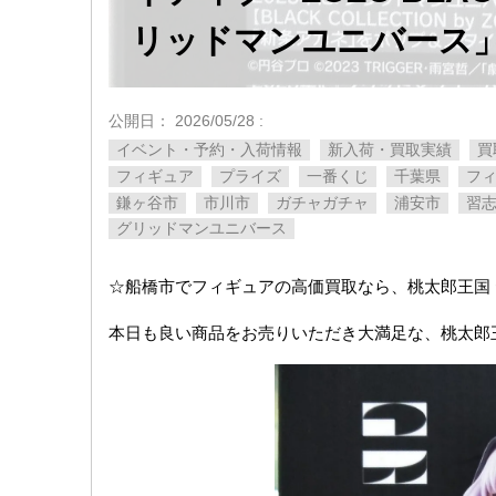
リッドマンユニバース
公開日：
2026/05/28
:
イベント・予約・入荷情報
新入荷・買取実績
買
フィギュア
プライズ
一番くじ
千葉県
フ
鎌ヶ谷市
市川市
ガチャガチャ
浦安市
習
グリッドマンユニバース
☆船橋市でフィギュアの高価買取なら、桃太郎王国
本日も良い商品をお売りいただき大満足な、桃太郎