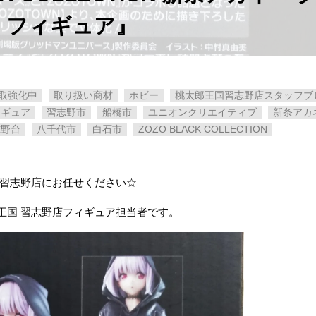
」フィギュア』
取強化中
取り扱い商材
ホビー
桃太郎王国習志野店スタッフブ
ィギュア
習志野市
船橋市
ユニオンクリエイティブ
新条アカ
志野台
八千代市
白石市
ZOZO ​BLACK ​COLLECTION
 習志野店にお任せください☆
王国 習志野店フィギュア担当者です。