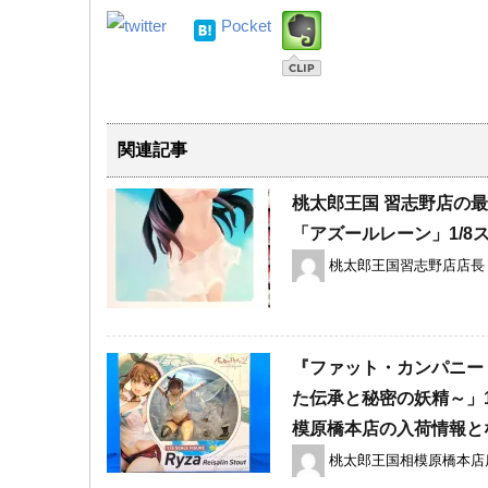
Pocket
関連記事
桃太郎王国 習志野店の最新
「アズールレーン」1/8
桃太郎王国習志野店店長
『ファット・カンパニー 
た伝承と秘密の妖精～」1
模原橋本店の入荷情報と
桃太郎王国相模原橋本店