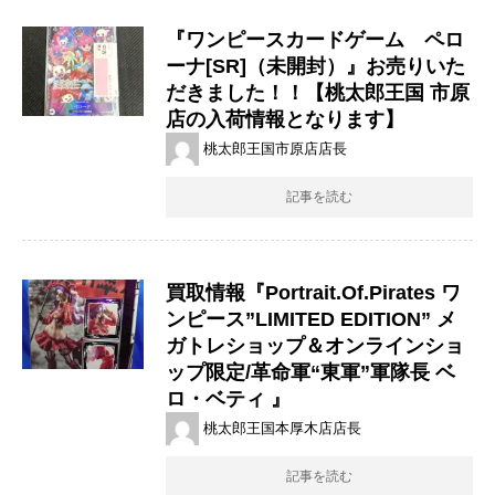
『ワンピースカードゲーム ペロ
ーナ[SR]（未開封）』お売りいた
だきました！！【桃太郎王国 市原
店の入荷情報となります】
桃太郎王国市原店店長
記事を読む
買取情報『​Portrait.Of.Pirates ​ワ
ンピース”LIMITED ​EDITION” ​メ
ガトレショップ＆オンラインショ
ップ限定/革命軍“東軍”軍隊長 ​ベ
ロ・ベティ 』
桃太郎王国本厚木店店長
記事を読む