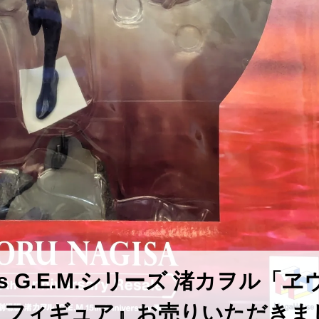
s G.E.M.シリーズ 渚カヲル「ヱ
」フィギュア』お売りいただきま