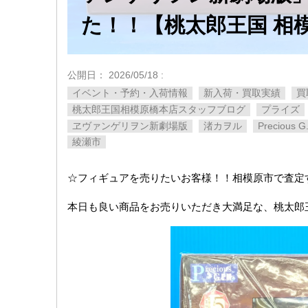
た！！【桃太郎王国 相
公開日：
2026/05/18
:
イベント・予約・入荷情報
新入荷・買取実績
買
桃太郎王国相模原橋本店スタッフブログ
プライズ
ヱヴァンゲリヲン新劇場版
渚カヲル
Precious
綾瀬市
☆フィギュアを売りたいお客様！！相模原市で査定
本日も良い商品をお売りいただき大満足な、桃太郎