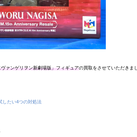
ヲル「ヱヴァンゲリヲン新劇場版」フィギュア
の買取をさせていただきま
。
試したい4つの対処法
８