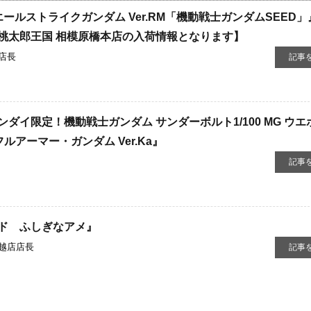
0 エールストライクガンダム Ver.RM「機動戦士ガンダムSEED
桃太郎王国 相模原橋本店の入荷情報となります】
店長
記事
イ限定！機動戦士ガンダム ​サンダーボルト1/100 ​MG ​ウ
フルアーマー・ガンダム ​Ver.Ka』
記事
ド ふしぎなアメ』
越店店長
記事