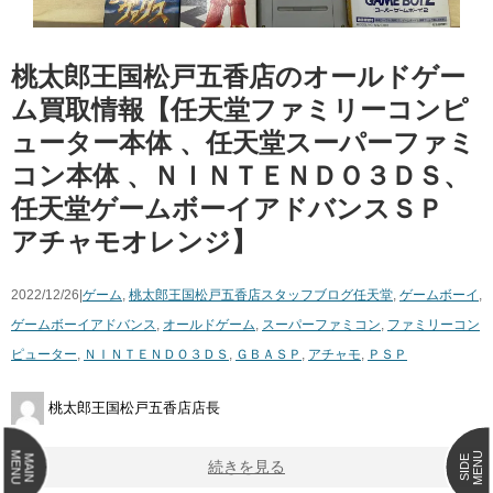
桃太郎王国松戸五香店のオールドゲー
ム買取情報【任天堂ファミリーコンピ
ューター本体 、任天堂スーパーファミ
コン本体 、ＮＩＮＴＥＮＤＯ３ＤＳ、
任天堂ゲームボーイアドバンスＳＰ
アチャモオレンジ】
2022/12/26|
ゲーム
,
桃太郎王国松戸五香店スタッフブログ
任天堂
,
ゲームボーイ
,
ゲームボーイアドバンス
,
オールドゲーム
,
スーパーファミコン
,
ファミリーコン
ピューター
,
ＮＩＮＴＥＮＤＯ３ＤＳ
,
ＧＢＡＳＰ
,
アチャモ
,
ＰＳＰ
桃太郎王国松戸五香店店長
MENU
MENU
MAIN
SIDE
続きを見る