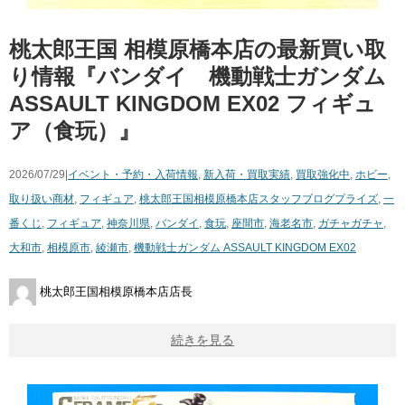
桃太郎王国 相模原橋本店の最新買い取
り情報『バンダイ 機動戦士ガンダム
ASSAULT KINGDOM EX02 フィギュ
ア（食玩）』
2026/07/29|
イベント・予約・入荷情報
,
新入荷・買取実績
,
買取強化中
,
ホビー
,
取り扱い商材
,
フィギュア
,
桃太郎王国相模原橋本店スタッフブログ
プライズ
,
一
番くじ
,
フィギュア
,
神奈川県
,
バンダイ
,
食玩
,
座間市
,
海老名市
,
ガチャガチャ
,
大和市
,
相模原市
,
綾瀬市
,
機動戦士ガンダム ASSAULT KINGDOM EX02
桃太郎王国相模原橋本店店長
続きを見る