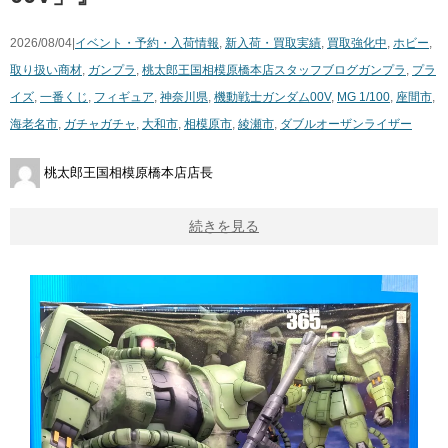
2026/08/04|
イベント・予約・入荷情報
,
新入荷・買取実績
,
買取強化中
,
ホビー
,
取り扱い商材
,
ガンプラ
,
桃太郎王国相模原橋本店スタッフブログ
ガンプラ
,
プラ
イズ
,
一番くじ
,
フィギュア
,
神奈川県
,
機動戦士ガンダム00V
,
MG 1/100
,
座間市
,
海老名市
,
ガチャガチャ
,
大和市
,
相模原市
,
綾瀬市
,
ダブルオーザンライザー
桃太郎王国相模原橋本店店長
続きを見る