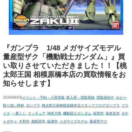
『ガンプラ 1/48 メガサイズモデル
量産型ザク「機動戦士ガンダム」』買
い取りさせていただきました！！【桃
太郎王国 相模原橋本店の買取情報をお
知らせします】
2026/08/03|
イベント・予約・入荷情報
,
新入荷・買取実績
,
買取強化中
,
ホビー
,
取り扱い商材
,
ガンプラ
,
桃太郎王国相模原橋本店スタッフブログ
ガンプラ
,
プラ
イズ
,
一番くじ
,
フィギュア
,
神奈川県
,
機動戦士ガンダム
,
座間市
,
海老名市
,
ガチ
ャガチャ
,
大和市
,
相模原市
,
綾瀬市
,
メガサイズモデル
,
量産型ザク