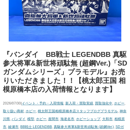
『バンダイ BB戦士 LEGENDBB 真駆
参大将軍&新世将頑駄無 (超鋼Ver.)「SD
ガンダムシリーズ」プラモデル』お売
りいただきました！！【桃太郎王国 相
模原橋本店の入荷情報となります】
2026/07/30|
イベント・予約・入荷情報
,
新入荷・買取実績
,
買取強化中
,
ホビー
,
取り扱い商材
,
ホビー
,
桃太郎王国相模原橋本店スタッフブログ
プラモデル
,
神奈
川県
,
バンダイ
,
模型
,
ホビー
,
座間市
,
海老名市
,
ホビーショップ
,
大和市
,
相模原
市
,
綾瀬市
,
BB戦士 LEGENDBB
,
真駆参大将軍&新世将頑駄無 (超鋼Ver.)
,
SDガ