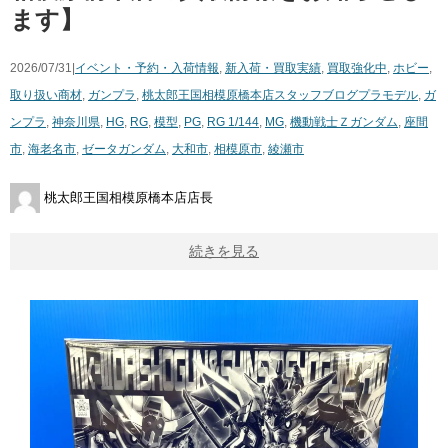
ます】
2026/07/31|
イベント・予約・入荷情報
,
新入荷・買取実績
,
買取強化中
,
ホビー
,
取り扱い商材
,
ガンプラ
,
桃太郎王国相模原橋本店スタッフブログ
プラモデル
,
ガ
ンプラ
,
神奈川県
,
HG
,
RG
,
模型
,
PG
,
RG ​1/144
,
MG
,
機動戦士Ｚガンダム
,
座間
市
,
海老名市
,
ゼータガンダム
,
大和市
,
相模原市
,
綾瀬市
桃太郎王国相模原橋本店店長
続きを見る