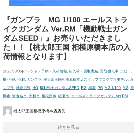
『ガンプラ MG 1/100 エールストラ
イクガンダム Ver.RM「機動戦士ガン
ダムSEED」』お売りいただきまし
た！！【桃太郎王国 相模原橋本店の入
荷情報となります】
2026/08/05|
イベント・予約・入荷情報
,
新入荷・買取実績
,
買取強化中
,
ホビー
,
取り扱い商材
,
ガンプラ
,
桃太郎王国相模原橋本店スタッフブログ
プラモデル
,
ガ
ンプラ
,
神奈川県
,
HG
,
機動戦士ガンダムSEED
,
RG
,
模型
,
PG
,
MG 1/100
,
MG
,
座
間市
,
海老名市
,
大和市
,
相模原市
,
綾瀬市
,
エールストライクガンダム Ver.RM
桃太郎王国相模原橋本店店長
続きを見る