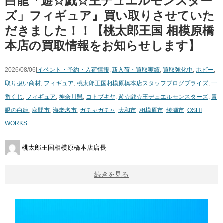
白龍「遊☆戯☆王デュエルモンスター
ズ」フィギュア』買い取りさせていた
だきました！！【桃太郎王国 相模原橋
本店の買取情報をお知らせします】
2026/08/06|
イベント・予約・入荷情報
,
新入荷・買取実績
,
買取強化中
,
ホビー
,
取り扱い商材
,
フィギュア
,
桃太郎王国相模原橋本店スタッフブログ
プライズ
,
一
番くじ
,
フィギュア
,
神奈川県
,
コトブキヤ
,
遊☆戯☆王デュエルモンスターズ
,
青
眼の白龍
,
座間市
,
海老名市
,
ガチャガチャ
,
大和市
,
相模原市
,
綾瀬市
,
OSHI
WORKS
桃太郎王国相模原橋本店店長
続きを見る