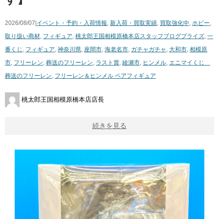
2026/08/07|
イベント・予約・入荷情報
,
新入荷・買取実績
,
買取強化中
,
ホビー
,
取り扱い商材
,
フィギュア
,
桃太郎王国相模原橋本店スタッフブログ
プライズ
,
一
番くじ
,
フィギュア
,
神奈川県
,
座間市
,
海老名市
,
ガチャガチャ
,
大和市
,
相模原
市
,
フリーレン
,
葬送のフリーレン
,
ラスト賞
,
綾瀬市
,
ヒンメル
,
エニマイくじ
葬送のフリーレン
,
フリーレン＆ヒンメル ペアフィギュア
桃太郎王国相模原橋本店店長
続きを見る