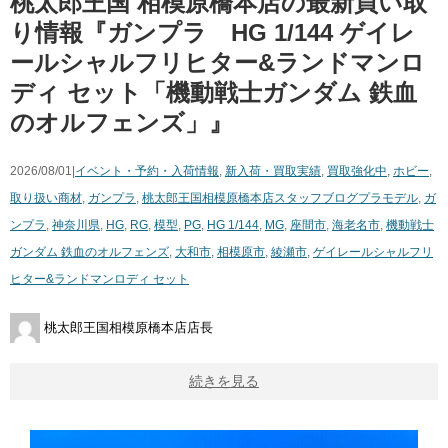
桃太郎王国 相模原橋本店の最新買い取
り情報『ガンプラ HG 1/144 ゲイレ
ールシャルフリヒター&ランドマンロ
ディ セット「機動戦士ガンダム 鉄血
のオルフェンズ」』
2026/08/01|
イベント・予約・入荷情報
,
新入荷・買取実績
,
買取強化中
,
ホビー
,
取り扱い商材
,
ガンプラ
,
桃太郎王国相模原橋本店スタッフブログ
プラモデル
,
ガ
ンプラ
,
神奈川県
,
HG
,
RG
,
模型
,
PG
,
HG 1/144
,
MG
,
座間市
,
海老名市
,
機動戦士
ガンダム 鉄血のオルフェンズ
,
大和市
,
相模原市
,
綾瀬市
,
ゲイレールシャルフリ
ヒター&ランドマンロディ セット
桃太郎王国相模原橋本店店長
続きを見る