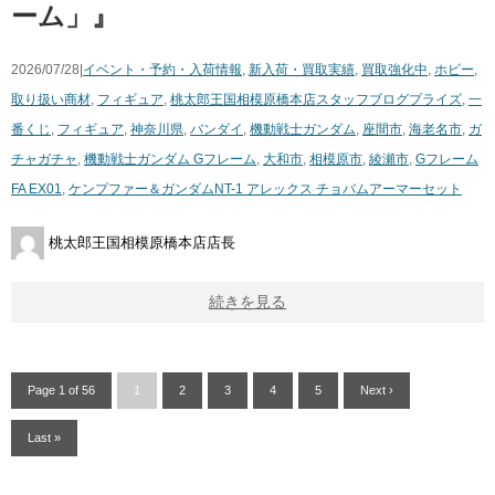
ーム」』
2026/07/28|
イベント・予約・入荷情報
,
新入荷・買取実績
,
買取強化中
,
ホビー
,
取り扱い商材
,
フィギュア
,
桃太郎王国相模原橋本店スタッフブログ
プライズ
,
一
番くじ
,
フィギュア
,
神奈川県
,
バンダイ
,
機動戦士ガンダム
,
座間市
,
海老名市
,
ガ
チャガチャ
,
機動戦士ガンダム Gフレーム
,
大和市
,
相模原市
,
綾瀬市
,
Gフレーム
FA EX01
,
ケンプファー＆ガンダムNT-1 アレックス チョバムアーマーセット
桃太郎王国相模原橋本店店長
続きを見る
Page 1 of 56
1
2
3
4
5
Next ›
Last »