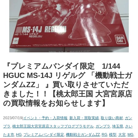
『プレミアムバンダイ限定 1/144 ​
HGUC ​MS-14J ​リゲルグ ​「機動戦士ガ
ンダムZZ」 ​』買い取りさせていただ
きました！！【桃太郎王国 大宮宮原店
の買取情報をお知らせします】
2023/07/19|
イベント・予約・入荷情報
,
新入荷・買取実績
,
取り扱い商材
,
ガン
プラ
,
桃太郎王国大宮宮原店スタッフブログ
プラモデル
,
ガンプラ
,
埼玉県
,
さい
たま市
,
HG
,
プレミアムバンダイ限定
,
機動戦士ガンダムZZ
,
RG
,
模型
,
大宮
,
MG
,