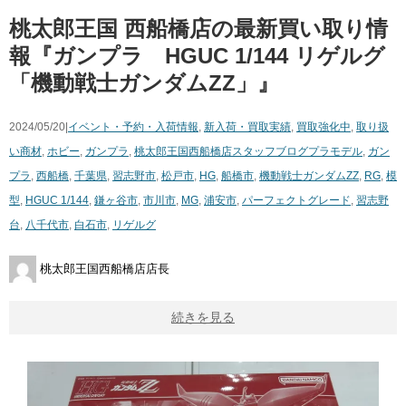
桃太郎王国 西船橋店の最新買い取り情
報『ガンプラ HGUC 1/144 リゲルグ
「機動戦士ガンダムZZ」』
2024/05/20|
イベント・予約・入荷情報
,
新入荷・買取実績
,
買取強化中
,
取り扱
い商材
,
ホビー
,
ガンプラ
,
桃太郎王国西船橋店スタッフブログ
プラモデル
,
ガン
プラ
,
西船橋
,
千葉県
,
習志野市
,
松戸市
,
HG
,
船橋市
,
機動戦士ガンダムZZ
,
RG
,
模
型
,
HGUC 1/144
,
鎌ヶ谷市
,
市川市
,
MG
,
浦安市
,
パーフェクトグレード
,
習志野
台
,
八千代市
,
白石市
,
リゲルグ
桃太郎王国西船橋店店長
続きを見る