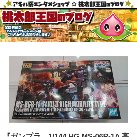
『ガンプラ 1/144 ​HG ​MS-06R-1A ​高