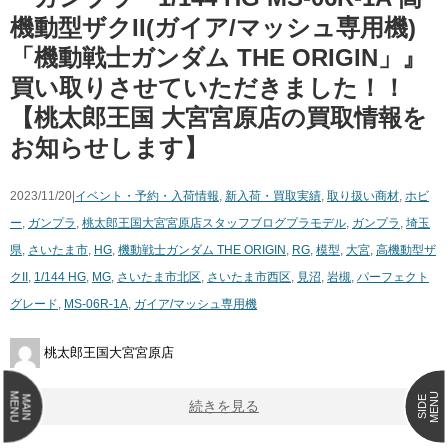
機動型ザクII(ガイア/マッシュ専用機) ​
「機動戦士ガンダム ​THE ​ORIGIN」』
買い取りさせていただきました！！
【桃太郎王国 大宮宮原店の買取情報を
お知らせします】
2023/11/20|
イベント・予約・入荷情報
,
新入荷・買取実績
,
取り扱い商材
,
ホビ
ー
,
ガンプラ
,
桃太郎王国大宮宮原店スタッフブログ
プラモデル
,
ガンプラ
,
埼玉
県
,
さいたま市
,
HG
,
機動戦士ガンダム ​THE ​ORIGIN
,
RG
,
模型
,
大宮
,
高機動型ザ
クII
,
1/144 ​HG
,
MG
,
さいたま市北区
,
さいたま市西区
,
見沼
,
岩槻
,
パーフェクト
グレード
,
MS-06R-1A
,
ガイア/マッシュ専用機
桃太郎王国大宮宮原店
MENU
MENU
MAIN
SIDE
続きを見る