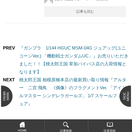
記事を読む
PREV
『ガンプラ 1/144 ​HGUC ​MSM-04G ​ジュアッグ(ユニ
コーンVer.) 「機動戦士ガンダムUC」』お売りいただき
ました！！【桃太郎王国 草加バイパス店の入荷情報と
なります】
NEXT
桃太郎王国 相模原橋本店の最新買い取り情報『アルタ
ー 二宮 飛鳥 《偶像》のフラグメントVer. 「アイド
MENU
MENU
MAIN
SIDE
ルマスター シンデレラガールズ」 1/7 スケールフィギ
ュア』
HOME
記事検索
読者登録