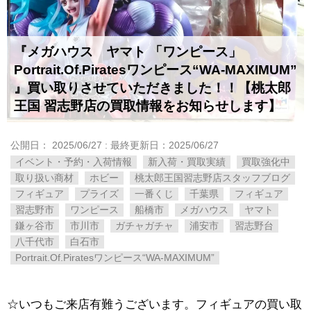
『メガハウス ヤマト ​「ワンピース」 ​
Portrait.Of.Piratesワンピース“WA-MAXIMUM”
​』買い取りさせていただきました！！【桃太郎
王国 習志野店の買取情報をお知らせします】
公開日：
2025/06/27
: 最終更新日：2025/06/27
イベント・予約・入荷情報
新入荷・買取実績
買取強化中
取り扱い商材
ホビー
桃太郎王国習志野店スタッフブログ
フィギュア
プライズ
一番くじ
千葉県
フィギュア
習志野市
ワンピース
船橋市
メガハウス
ヤマト
鎌ヶ谷市
市川市
ガチャガチャ
浦安市
習志野台
八千代市
白石市
Portrait.Of.Piratesワンピース“WA-MAXIMUM”
☆いつもご来店有難うございます。フィギュアの買い取