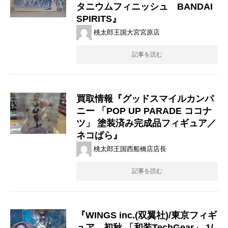
タニウムフィニッシュ BANDAI ​
SPIRITS』
桃太郎王国大宮宮原店
記事を読む
買取情報『グッドスマイルカンパ
ニー 「POP ​UP ​PARADE ​ココナ
ツ」 塗装済み完成品フィギュア／
ネコぱら』
桃太郎王国西船橋店店長
記事を読む
『WINGS ​inc.(双翼社)/東京フィギ
ュア 初秋 ​「和装TechGear」 ​1/