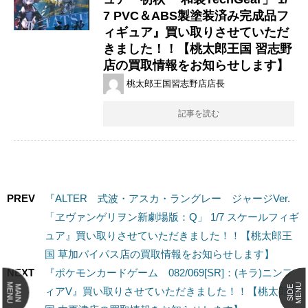
7 ​PVC＆ABS製塗装済み完成品フ
ィギュア』買い取りさせていただ
きました！！【桃太郎王国 習志野
店の買取情報をお知らせします】
桃太郎王国習志野店店長
記事を読む
PREV
『ALTER 式波・アスカ・ラングレー ジャージVer.
「ヱヴァンゲリヲン新劇場版：Q」 1/7 スケールフィギ
ュア』買い取りさせていただきました！！【桃太郎王
国 草加バイパス店の買取情報をお知らせします】
NEXT
『ポケモンカードゲーム 082/069[SR]：(キラ)ニンフ
MENU
MENU
MAIN
SIDE
ィアV』買い取りさせていただきました！！【桃太郎王